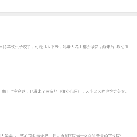
里除草被虫子咬了，可是几天下来，她每天晚上都会做梦，醒来后..度必看
 由于时空穿越，他带来了黄帝的《御女心经》，人小鬼大的他饱尝美女。
刚大学毕业，现在面临着选择，是去协和医院当一名前途无量的正式医生，