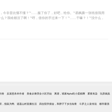
天，今非昔比懂不懂？”“……服了你了，好吧，给你。”“易枫撕一张纸借我用
么？我啥都没了啊！”“哼，借你的手过来一下！”“……干嘛？！”“没什么，
特务
反派想杀本作者
美食从馋哭全小区开始
离谱，谁家Alpha吃小蛋糕啊
雾夜有染
玩弄疯批
哥，指鼠为鸭
逍遥山村直播生活
四合院学摸金，和胖子下乡当知青
斗罗之人皇传说
都市最强