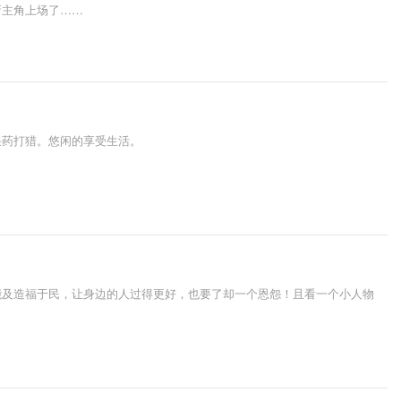
新主角上场了……
采药打猎。悠闲的享受生活。
能及造福于民，让身边的人过得更好，也要了却一个恩怨！且看一个小人物