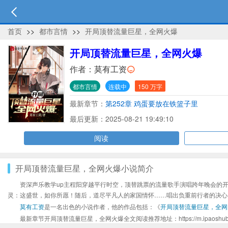
首页
>>
都市言情
>>
开局顶替流量巨星，全网火爆
开局顶替流量巨星，全网火爆
作者：
莫有工资
都市言情
连载中
150 万字
最新章节：
第252章 鸡蛋要放在铁篮子里
最后更新：2025-08-21 19:49:10
阅读
开局顶替流量巨星，全网火爆小说简介
资深声乐教学up主程阳穿越平行时空，顶替跳票的流量歌手演唱跨年晚会的
灵：这盛世，如你所愿！随后，道尽平凡人的家国情怀……唱出负重前行者的决心
莫有工资
是一名出色的小说作者，他的作品包括：《
开局顶替流量巨星，全网
最新章节开局顶替流量巨星，全网火爆全文阅读推荐地址：https://m.ipaoshuba.net