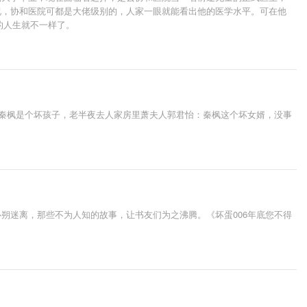
况，协和医院可都是大佬级别的，人家一眼就能看出他的医学水平。可在他
的人生就不一样了。
：秦枫是个坏孩子，老半夜去人家房里萧夫人郭君怡：秦枫这个坏女婿，没事
朔迷离，那些不为人知的故事，让书友们为之沸腾。《坏蛋006年底您不得