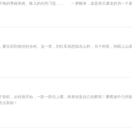
不悔的秀丽美艳、蛛儿的任性刁蛮…… 一梦醒来，该是倚天屠龙的另一个
，重生回到曾经的乡村。这一世，刘红军就想留在山村，当个村医，闲暇上山
个契机，从科级开始，一阶一阶往上爬，终将创造自己的辉煌！攀爬途中力所
给点鼓励！