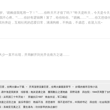
8岁。“易枫借我笔用一下！”“……你昨天不才借了吗？”“昨天是昨天，今天是今
我不心疼。”“……你好有逻辑啊！算了，给你给你。”“易枫……”“……你又想借什
马双向奔赴，互相社死的恋爱日常，满满狗粮，不狗血，不虐恋，欢迎入坑~
一直不出现，开局解开刘光齐去南方之谜.......
-
-
巨星，全网火爆txt下载
开局顶替流量巨星，全网火爆最新章节
好看的都市言情小说
：易中海是我舅舅
综影视：炮灰逆袭之路
覆雨翻云之逐艳曲
田野花香
四合院：1944开局娶了女
院：从民国三十年开始！
穿越抗日1937
铁血长征，军工崛起
动漫之后宫之旅
娱乐帝国行
艳福不浅
邪意都市
我不是祁厅长，叫我祁书记
四合院：社会我茂
综：东南亚无冕之王
重生港岛：功夫影帝的加点修行