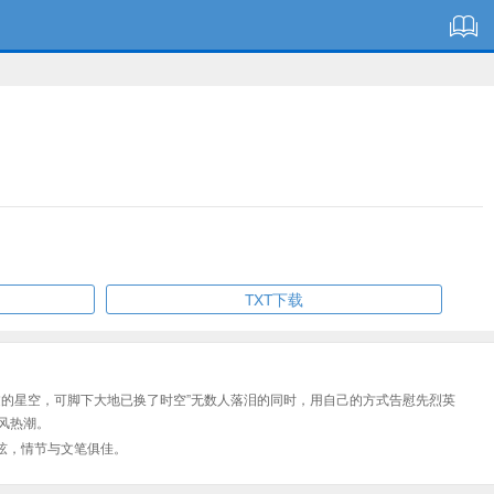
TXT下载
过的星空，可脚下大地已换了时空”无数人落泪的同时，用自己的方式告慰先烈英
风热潮。
弦，情节与文笔俱佳。