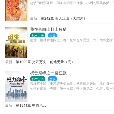
赵敏的娇蛮狐媚、周芷若的举止优雅、小昭的温柔体贴、
最新：
第242章 美人江山（大结局）
我在长白山赶山狩猎
都市言情
连载
前世，枪林弹雨闯过，都市繁华也享受过，六十大寿之际
最新：
第1000章 光芒万丈，前途无量（完）
权贵巅峰之一路狂飙
都市言情
连载
官梯有十阶，王鸿涛先知先觉，从最底层开始，抓住每一
如何在宦海中弄潮！第一次写，请大家见谅、包容，适当
最新：
第1341章 中原风云