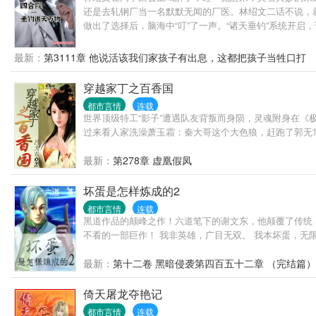
还是去轧钢厂当一名默默无闻的厂医。林绍文二话不说，
做出了选择后，脑海中“叮”了一声。“诸天垂钓”系统开
最新：
第3111章 他说活该我们家孩子有出息，这都把孩子当牲口打
穿越家丁之百香国
都市言情
连载
世界顶级特工“影子”遭遇队友背叛而身陨，灵魂附身在
过来看人家洗澡萧玉霜：秦大哥这个大色狼，赶跑了郭无常
最新：
第278章 虚凰假凤
坏蛋是怎样炼成的2
都市言情
连载
黑道作品的颠峰之作！六道笔下的谢文东，他颠覆了传统
不看的一部巨作！ 我非英雄，广目无双。 我本坏蛋，无
最新：
第十二卷 黑暗侵袭第四百五十二章 （完结篇）
倚天屠龙夺艳记
都市言情
连载