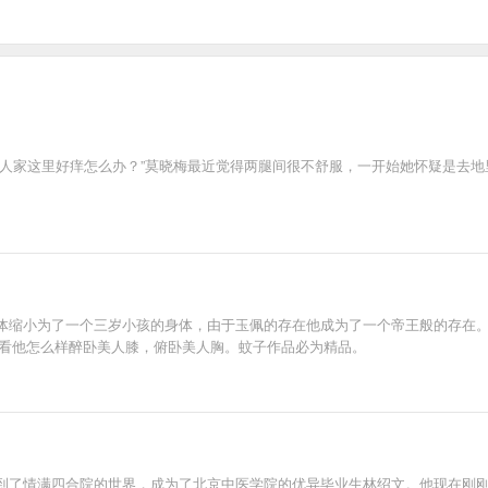
人家这里好痒怎么办？”莫晓梅最近觉得两腿间很不舒服，一开始她怀疑是去地
体缩小为了一个三岁小孩的身体，由于玉佩的存在他成为了一个帝王般的存在。
，看他怎么样醉卧美人膝，俯卧美人胸。蚊子作品必为精品。
到了情满四合院的世界，成为了北京中医学院的优异毕业生林绍文。他现在刚