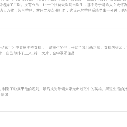
就选择了厂医。没有办法，让一个社畜去医院当医生，那不等于是杀人？更何
启，诸天万物，皆可垂钓。林绍文差点没吐血，这该死的垂钓系统早来一分钟，他
《极品家丁》中秦家少爷秦枫；于是重生的他，开始了其邪恶之旅。秦枫的娘亲
，自己却扑了上来..掉一大片，金钟罩罩住品
，制造了独属于他的规则。最后成为带领大家走出迷茫中的英雄。黑道生活的扑
限嚣张！