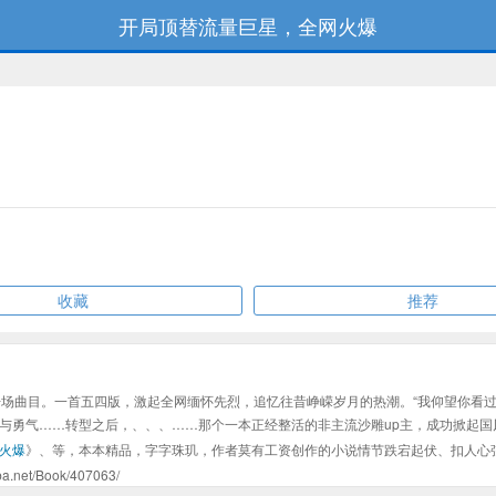
开局顶替流量巨星，全网火爆
收藏
推荐
开场曲目。一首五四版，激起全网缅怀先烈，追忆往昔峥嵘岁月的热潮。“我仰望你看
与勇气……转型之后，、、、……那个一本正经整活的非主流沙雕up主，成功掀起国
火爆
》、等，本本精品，字字珠玑，作者莫有工资创作的小说情节跌宕起伏、扣人心
/Book/407063/