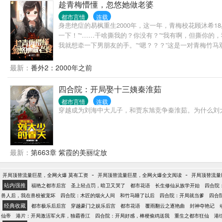
趁青梅懵懂，忽悠她做老婆
都市言情
连载
身患绝症的易枫重生2000年，这一年，青梅校花顾沐希1
一下！”“……干啥撕我的？你没有？”“我有啊，但撕你的，
我就想牵一下男朋友的手。”“嗯？？？”这是一对青梅竹
最新：
番外2：2000年之前
四合院：开局娶十三姨秦淮茹
都市言情
连载
穿越成为刘海中大儿子，和贾东旭竞争秦淮茹。为什么刘大少
最新：
第663章 紫霞的美丽绽放
-
-
开局顶替流量巨星，全网火爆 莫有工资
开局顶替流量巨星，全网火爆全文阅读
开局顶替流量
站内强推
福艳之都市后宫
圣上轻点罚，暗卫又哭了
都市花语
长生修仙从族学开始
四合院
兽人后，我在兽校被宠坏
四合院：木匠的烟火人间
和竹马睡了以后
四合院：开局就当爹
四合
经典收藏
都市极乐后后宫
穿越豪门之娱乐后宫
都市花语
覆雨翻云之逐艳曲
封神夺艳记
仙帝
港片：开局激活军火库，独霸香江
四合院：开局好感，棒梗偷鸡送我
重生之都市狂仙
港