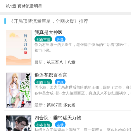
第1章 顶替流量明星
《开局顶替流量巨星，全网火爆》推荐
我真是大神医
都市言情
连载
作为村里唯一的男医生，老张痛并快乐的生活着“张医生，
都市小说。
最新：
第三百八十八章
逍遥花都百香宫
都市言情
连载
周小邪，因为母亲逝世后留给他的玉佩，回到了过去，身
各种美女成~熟~女人接踵而至，身边从来不缺红颜祸水
最新：
第087章 坏女婿
四合院：垂钓诸天万物
都市言情
连载
林绍文在同学聚会上喝醉了，睡一觉醒来，莫名其妙的来