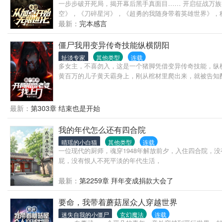
一步步破开死局，揭开幕后黑手真面目…… 开启征战万族
空》，《刀碎星河》，《超勇的我随身带着英雄世界》，
最新：
完本感言
僵尸我用变异传奇技能纵横阴阳
扯淡专家
其他类型
连载
多女主，不喜勿入，这是一个猪脚凭借变异传奇技能，纵
黄百万的儿子黄天霸身上，刚从棺材里爬出来，就被告知
最新：
第303章 结束也是开始
我的年代怎么还有四合院
晴瑶的小白猫
其他类型
连载
一位现代的厨师，魂穿1948年解放前夕，入住四合院
屁，没有恨人不死平淡的年代生活，
最新：
第2259章 拜年变成捐款大会了
要命，我带着蘑菇屋众人穿越世界
迷失自我的小僵尸
玄幻魔法
连载