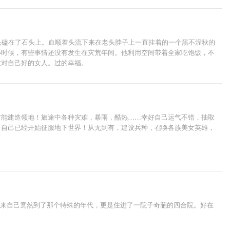
头磕在了石头上。血顺着头流下来在老头脖子上一直挂着的一个黑不溜秋的
小时候，有些事情还没有发生在灾荒年间。他利用空间带着全家吃饱饭，不
世对自己好的女人。过的幸福。
才能建造领地！旅途中各种灾难，暴雨，酷热……幸好自己运气不错，抽取
，自己已经开始征服地下世界！从无到有，建设兵种，召唤各族美女英雄，
原来自己竟然到了那个特殊的年代，更是住进了一院子奇葩的四合院。好在