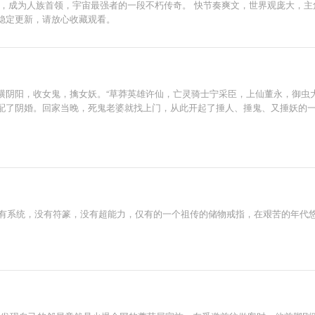
，成为人族首领，宇宙最强者的一段不朽传奇。 快节奏爽文，世界观庞大，主
稳定更新，请放心收藏观看。
横阴阳，收女鬼，擒女妖。“草莽英雄许仙，亡灵骑士宁采臣，上仙董永，御虫
配了阴婚。回家当晚，死鬼老婆就找上门，从此开起了捶人、捶鬼、又捶妖的
，没有系统，没有符篆，没有超能力，仅有的一个祖传的储物戒指，在艰苦的年代