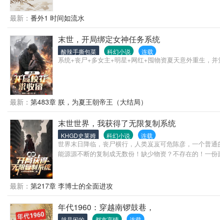
最新：
番外1 时间如流水
末世，开局绑定女神任务系统
酸辣手撕包菜
科幻小说
连载
系统+丧尸+多女主+明星+网红+囤物资夏天意外重生
最新：
第483章 朕，为夏王朝帝王（大结局）
末世世界，我获得了无限复制系统
KHGD史莱姆
科幻小说
连载
世界末日降临，丧尸横行，人类岌岌可危陈彦，一个普通
能源源不断的复制成无数份！缺少物资？不存在的！一份面
最新：
第217章 李博士的全面进攻
年代1960：穿越南锣鼓巷，
就是闲的
都市言情
连载