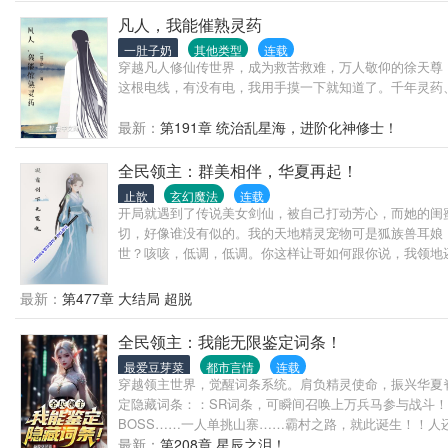
凡人，我能催熟灵药
一肚子奶
其他类型
连载
穿越凡人修仙传世界，成为救苦救难，万人敬仰的徐天尊！
这根电线，有没有电，我用手摸一下就知道了。千年灵药
最新：
第191章 统治乱星海，进阶化神修士！
全民领主：群美相伴，华夏再起！
止歆
玄幻魔法
连载
开局就遇到了传说美女剑仙，被自己打动芳心，而她的闺
切，好像谁没有似的。我的天地精灵宠物可是狐族兽耳娘
世？咳咳，低调，低调。你这样让哥如何跟你说，我领地
额，我去，怎么这么多零，这我哪知道有多少…
最新：
第477章 大结局 超脱
全民领主：我能无限鉴定词条！
最爱豆芽菜
都市言情
连载
穿越领主世界，觉醒词条系统。肩负精灵使命，振兴华夏
定隐藏词条：：SR词条，可瞬间召唤上万兵马参与战斗！
BOSS……一人单挑山寨……霸村之路，就此诞生！！人
最新：
第208章 星辰之泪！