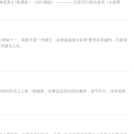
角真男人?超勇的！（你们懂的） ———— 已有万订精品老书《火炼星
大神落十一，我黄天霸一代捶王，必将超越各位前辈”黄思荏穿越到，任家镇
一代捶王人生。
悠闲的生活上上班，做做菜，没事逗逗四合院的禽兽，戾气不大，没有屎尿