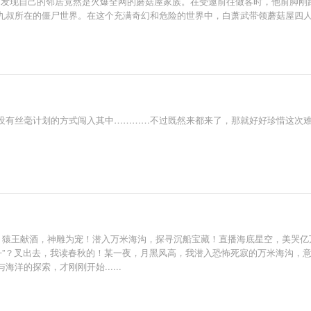
，却发现自己的邻居竟然是火爆全网的蘑菇屋家族。在受邀前往做客时，他前脚
九叔所在的僵尸世界。在这个充满奇幻和危险的世界中，白萧武带领蘑菇屋四
没有丝毫计划的方式闯入其中…………不过既然来都来了，那就好好珍惜这次
海！猿王献酒，神雕为宠！潜入万米海沟，探寻沉船宝藏！直播海底星空，美哭亿
阳丹”？叉出去，我读春秋的！某一夜，月黑风高，我潜入恐怖死寂的万米海沟，
的探索，才刚刚开始......