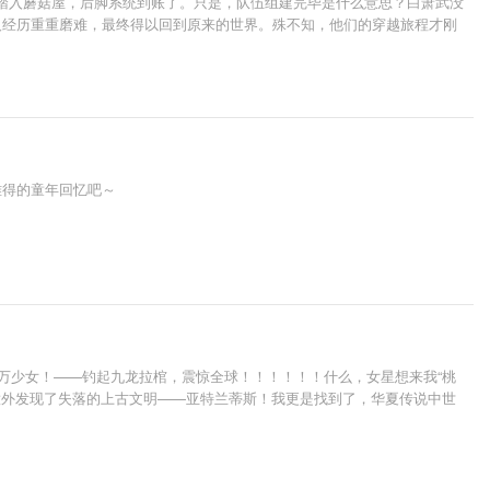
刚踏入蘑菇屋，后脚系统到账了。只是，队伍组建完毕是什么意思？白萧武没
人经历重重磨难，最终得以回到原来的世界。殊不知，他们的穿越旅程才刚
难得的童年回忆吧～
万少女！——钓起九龙拉棺，震惊全球！！！！！！什么，女星想来我“桃
意外发现了失落的上古文明——亚特兰蒂斯！我更是找到了，华夏传说中世