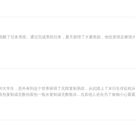
，并觉醒了任务系统。通过完成系统任务，夏天获得了大量奖励，他也变得足够强
的大学生，意外来到这个世界获得了无限复制系统，从此踏上了末日生存征程
包复制成无数份面包一瓶水复制成无数瓶水...当其他人还在为了食物小心翼