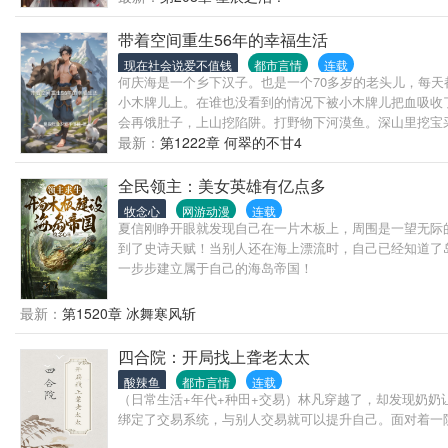
带着空间重生56年的幸福生活
现在社会说爱不值钱
都市言情
连载
何庆海是一个乡下汉子。也是一个70多岁的老头儿，每
小木牌儿上。在谁也没看到的情况下被小木牌儿把血吸收
会再饿肚子，上山挖陷阱。打野物下河漠鱼。深山里挖宝
最新：
第1222章 何翠的不甘4
全民领主：美女英雄有亿点多
牧念心
网游动漫
连载
夏信刚睁开眼就发现自己在一片木板上，周围是一望无际
到了史诗天赋！当别人还在海上漂流时，自己已经知道了
一步步建立属于自己的海岛帝国！
最新：
第1520章 冰舞寒风斩
四合院：开局找上聋老太太
酸辣鱼
都市言情
连载
（日常生活+年代+种田+交易）林凡穿越了，却发现奶
绑定了交易系统，与别人交易就可以提升自己。面对着一