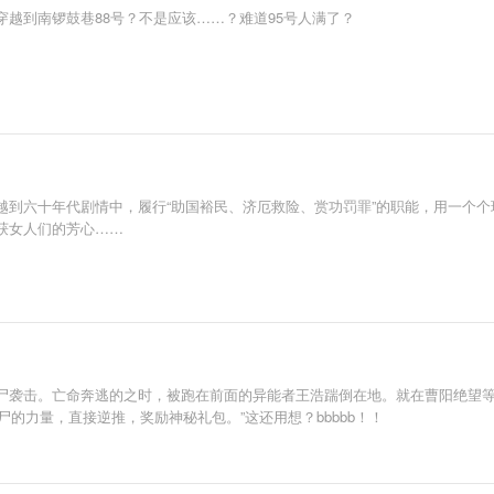
越到南锣鼓巷88号？不是应该……？难道95号人满了？
越到六十年代剧情中，履行“助国裕民、济厄救险、赏功罚罪”的职能，用一个
获女人们的芳心……
尸袭击。亡命奔逃的之时，被跑在前面的异能者王浩踹倒在地。就在曹阳绝望等
尸的力量，直接逆推，奖励神秘礼包。”这还用想？bbbbb！！