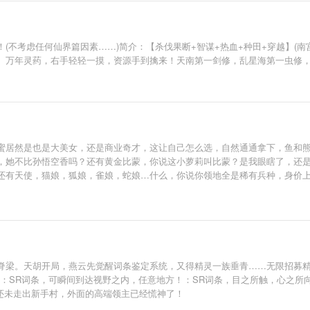
(不考虑任何仙界篇因素……)简介：【杀伐果断+智谋+热血+种田+穿越】(
、万年灵药，右手轻轻一摸，资源手到擒来！天南第一剑修，乱星海第一虫修
蜜居然是也是大美女，还是商业奇才，这让自己怎么选，自然通通拿下，鱼和
，她不比孙悟空香吗？还有黄金比蒙，你说这小萝莉叫比蒙？是我眼瞎了，还
还有天使，猫娘，狐娘，雀娘，蛇娘…什么，你说你领地全是稀有兵种，身价
脊梁。天胡开局，燕云先觉醒词条鉴定系统，又得精灵一族垂青……无限招募
：SR词条，可瞬间到达视野之内，任意地方！：SR词条，目之所触，心之所
还未走出新手村，外面的高端领主已经慌神了！