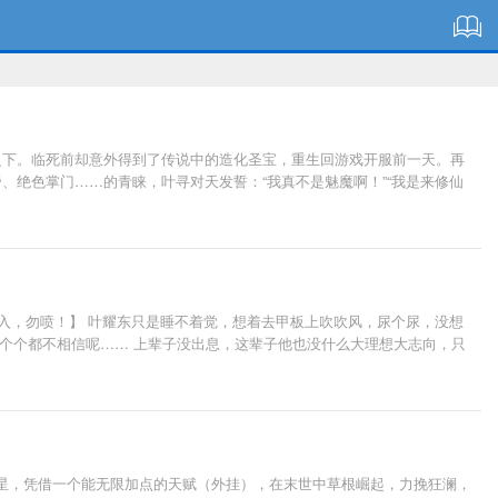
之下。临死前却意外得到了传说中的造化圣宝，重生回游戏开服前一天。再
绝色掌门……的青睐，叶寻对天发誓：“我真不是魅魔啊！”“我是来修仙
入，勿喷！】 叶耀东只是睡不着觉，想着去甲板上吹吹风，尿个尿，没想
一个个都不相信呢…… 上辈子没出息，这辈子他也没什么大理想大志向，只
蓝星，凭借一个能无限加点的天赋（外挂），在末世中草根崛起，力挽狂澜，