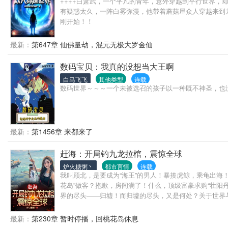
++++白萧武，一个平凡的青年，意外穿越到平行世界
有疑惑太久，一阵白雾弥漫，他带着蘑菇屋众人穿越来到
刚开始！！
最新：
第647章 仙佛量劫，混元无极大罗金仙
数码宝贝：我真的没想当大王啊
白马飞飞
其他类型
连载
数码世界～～～一个未被选召的孩子以一种既不神圣，也
最新：
第1456章 来都来了
赶海：开局钓九龙拉棺，震惊全球
炉火糖粥丶
都市言情
连载
我叫顾北，是要成为“海王”的男人！暴揍虎鲸，乘龟出
花岛”做客？抱歉，房间满了！什么，顶级富豪求购“壮
界的尽头——归墟！而归墟的尽头，又是何处？关于世界与海洋
最新：
第230章 暂时停播，回桃花岛休息