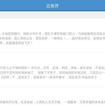
总推荐
，大地罪恶横行。残疾少年叶寻，混乱中遭邻居破门而入，与姐姐惨死在浩劫
各种成就，霸占系统公告，震惊世界，一骑绝尘！……面对美女师父、妖艳女帝、
仙界，祝愿诸君得道飞升！
，只有上山下海的悠闲！ 年代文，日常，赶海，种田，养娃，家长里短，不喜勿
是他已经不是年轻时候的他了。 混账了半辈子，这回他想好好来过的，只是怎么
【说明一下，改笔名了，原来是叫“一杯冰柠檬水”，现在改为“米饭的米”】
宙怪物凭空出现，生灵涂炭，人类陷入无尽灾难。 一觉醒来，王夜穿越到未来