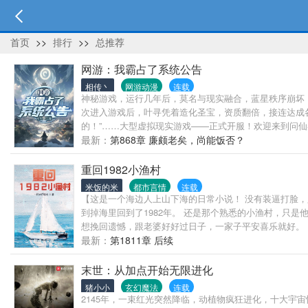
首页
>>
排行
>>
总推荐
网游：我霸占了系统公告
相传丶
网游动漫
连载
神秘游戏，运行几年后，莫名与现实融合，蓝星秩序崩坏
次进入游戏后，叶寻凭着造化圣宝，资质翻倍，接连达成
的！”……大型虚拟现实游戏——正式开服！欢迎来到问
最新：
第868章 廉颇老矣，尚能饭否？
重回1982小渔村
米饭的米
都市言情
连载
【这是一个海边人上山下海的日常小说！ 没有装逼打脸
到掉海里回到了1982年。 还是那个熟悉的小渔村，只
想挽回遗憾，跟老婆好好过日子，一家子平安喜乐就好。 
最新：
第1811章 后续
末世：从加点开始无限进化
猪小小
玄幻魔法
连载
2145年，一束红光突然降临，动植物疯狂进化，十大宇