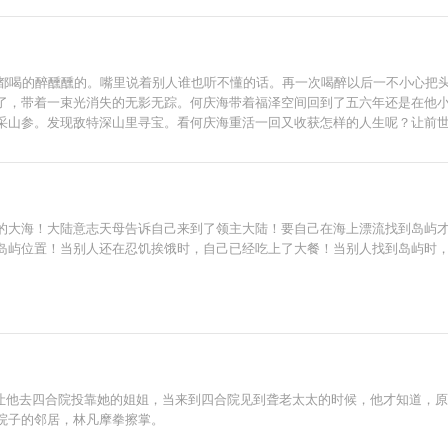
天都喝的醉醺醺的。嘴里说着别人谁也听不懂的话。再一次喝醉以后一不小心把
了，带着一束光消失的无影无踪。何庆海带着福泽空间回到了五六年还是在他
采山参。发现敌特深山里寻宝。看何庆海重活一回又收获怎样的人生呢？让前
的大海！大陆意志天母告诉自己来到了领主大陆！要自己在海上漂流找到岛屿
岛屿位置！当别人还在忍饥挨饿时，自己已经吃上了大餐！当别人找到岛屿时
奶让他去四合院投靠她的姐姐，当来到四合院见到聋老太太的时候，他才知道，
院子的邻居，林凡摩拳擦掌。