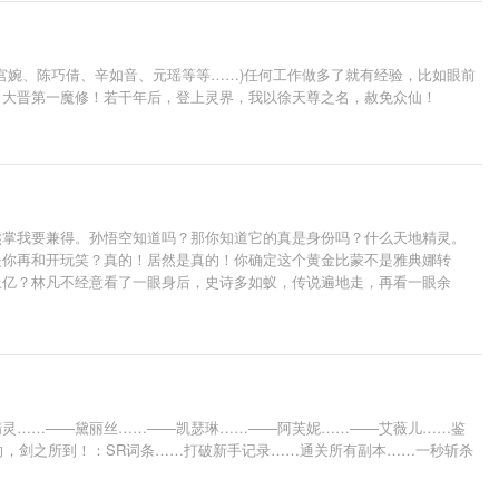
南宫婉、陈巧倩、辛如音、元瑶等等……)任何工作做多了就有经验，比如眼前
，大晋第一魔修！若干年后，登上灵界，我以徐天尊之名，赦免众仙！
熊掌我要兼得。孙悟空知道吗？那你知道它的真是身份吗？什么天地精灵。
是你再和开玩笑？真的！居然是真的！你确定这个黄金比蒙不是雅典娜转
上亿？林凡不经意看了一眼身后，史诗多如蚁，传说遍地走，再看一眼余
精灵……——黛丽丝……——凯瑟琳……——阿芙妮……——艾薇儿……鉴
向，剑之所到！：SR词条……打破新手记录……通关所有副本……一秒斩杀