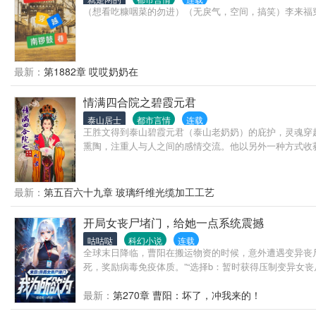
（想看吃糠咽菜的勿进）（无戾气，空间，搞笑）李来福穿
最新：
第1882章 哎哎奶奶在
情满四合院之碧霞元君
泰山居士
都市言情
连载
王胜文得到泰山碧霞元君（泰山老奶奶）的庇护，灵魂穿
熏陶，注重人与人之间的感情交流。他以另外一种方式收
最新：
第五百六十九章 玻璃纤维光缆加工工艺
开局女丧尸堵门，给她一点系统震撼
咕咕哒
科幻小说
连载
全球末日降临，曹阳在搬运物资的时候，意外遭遇变异丧
死，奖励病毒免疫体质。”“选择b：暂时获得压制变异女丧
最新：
第270章 曹阳：坏了，冲我来的！