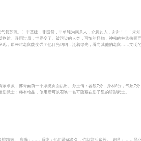
+灵气复苏流。）非基建，非囤货，非单纯为爽杀人，介意勿入，谢谢！！！未
博物馆。暴雨过后，世界变了。被污染的人类，可怕的怪物，神秘的种族接踵
发现，原来吃老鼠能变强？他目光幽幽，泛着绿光，看向其他的老鼠……文明
家求救，苏青面前一个系统页面跳出。孙玉倩：容貌7分，身材8分，气质7分
暗影武士：稀有物品，使用后可以召唤一名可隐藏在影子里的暗影武士。
蛇精病。 鹿眠：…… 系统：他们爱你多久，你就能活多长。 鹿眠：…… 黑化