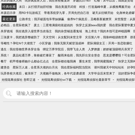
木匠的烟火人间
玩弄疯批兽人后，我在兽校被宠坏
穿越抗日1937
红楼：从今以后，我就是贾琏
经典收藏
末日：从打猎开始肝经验
我在美漫开武馆
科技：打造巅峰华夏，从横推鹰酱开始
本源启示录
用RD卡玩游戏王
带着系统穿九零，开局先挖自己坟
诸天从狂蟒开始
化身神龙虐爆
最近更新
公路求生：我开破面包车带妹躺赢
偷养N个疯批后，丑雌夜夜被撩哭
末世囤货：从
必精品，全星际抢疯了
废土：三星堆满级幼崽超凶的
快穿之反派boss我的爱
我在星际重塑华夏
杀穿诡域
我在诡异入侵世界当农场主
我的杂货铺连通鬼域
海上求生？我的木筏可是种植园啊
三张废卡，我把诡异整破防了
天灾空间：从女配到末世主宰
灾后第八年，我靠种植拯救世界
群
等雌性？孕吐N个大佬慌了
小区穿越：我靠无限天赋登顶成神
星际满级女王：开局一首恋歌爆红
逃生：我在怪物世界杀穿全场
绑定万界学院后，我带飞全人类
入梦撩拨：娇娇被顶级哨兵亲哭了
系统！
废品站通万界，靠捡破烂暴富了
酸雨来临前，我先肝出安全堡垒
恶龙是嘤嘤怪？可全星
餐厅
机甲维修师她什么都会亿点点
全星际都在嗑我俩
重生末世，我带闺蜜囤疯了
快穿之无限
建堡垒
星际万人迷，全星系大佬的白月光
我在星际福利院当院长
请叫我诸天中转站站长
好孕
玩弄兽校大佬后，被亲坏了
大佬她不做炮灰，各年代逆袭虐渣
大学毕业后末世来了
说好星际争
-
-
-
光怪陆离侦探社 吾即正道
光怪陆离侦探社txt下载
光怪陆离侦探社最新章节
光怪陆离侦探