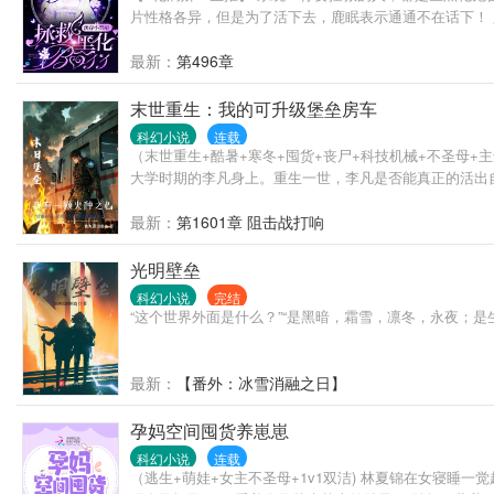
片性格各异，但是为了活下去，鹿眠表示通通不在话下！
最新：
第496章
末世重生：我的可升级堡垒房车
科幻小说
连载
（末世重生+酷暑+寒冬+囤货+丧尸+科技机械+不圣母
大学时期的李凡身上。重生一世，李凡是否能真正的活出
最新：
第1601章 阻击战打响
光明壁垒
科幻小说
完结
“这个世界外面是什么？”“是黑暗，霜雪，凛冬，永夜；
最新：
【番外：冰雪消融之日】
孕妈空间囤货养崽崽
科幻小说
连载
（逃生+萌娃+女主不圣母+1v1双洁) 林夏锦在女寝