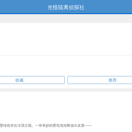
光怪陆离侦探社
收藏
推荐
墨绿色存在冷漠注视。一串奇妙的肥皂泡泡释放出友善——