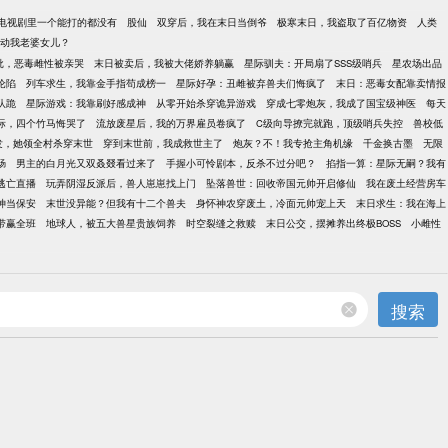
电视剧里一个能打的都没有
股仙
双穿后，我在末日当倒爷
极寒末日，我盗取了百亿物资
人类
动我老婆女儿？
批，恶毒雌性被亲哭
末日被卖后，我被大佬娇养躺赢
星际驯夫：开局扇了SSS级哨兵
星农场出品
沦陷
列车求生，我靠金手指苟成榜一
星际好孕：丑雌被弃兽夫们悔疯了
末日：恶毒女配靠卖情报
队跪
星际游戏：我靠刷好感成神
从零开始杀穿诡异游戏
穿成七零炮灰，我成了国宝级神医
每天
际，四个竹马悔哭了
流放废星后，我的万界雇员卷疯了
C级向导撩完就跑，顶级哨兵失控
兽校低
发，她领全村杀穿末世
穿到末世前，我成救世主了
炮灰？不！我专抢主角机缘
千金换古墨
无限
肠
男主的白月光又双叒叕看过来了
手握小可怜剧本，反杀不过分吧？
掐指一算：星际无嗣？我有
逃亡直播
玩弄阴湿反派后，兽人崽崽找上门
坠落兽世：回收帝国元帅开启修仙
我在废土经营房车
神当保安
末世没异能？但我有十二个兽夫
身怀神农穿废土，冷面元帅宠上天
末日求生：我在海上
带赢全班
地球人，被五大兽星贵族饲养
时空裂缝之救赎
末日公交，摆摊养出终极BOSS
小雌性
搜索