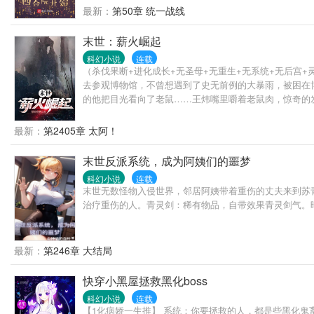
最新：
第50章 统一战线
末世：薪火崛起
科幻小说
连载
（杀伐果断+进化成长+无圣母+无重生+无系统+无后宫
去参观博物馆，不曾想遇到了史无前例的大暴雨，被困在
的他把目光看向了老鼠……王炜嘴里嚼着老鼠肉，惊奇的
最新：
第2405章 太阿！
末世反派系统，成为阿姨们的噩梦
科幻小说
连载
末世无数怪物入侵世界，邻居阿姨带着重伤的丈夫来到苏青
治疗重伤的人。青灵剑：稀有物品，自带效果青灵剑气。
最新：
第246章 大结局
快穿小黑屋拯救黑化boss
科幻小说
连载
【1化病娇一生推】 系统：你要拯救的人，都是些黑化鬼畜