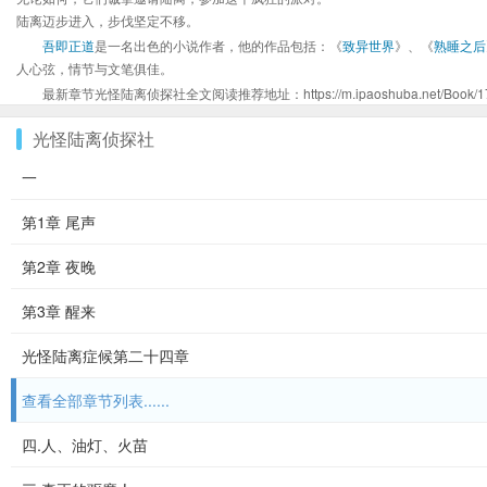
陆离迈步进入，步伐坚定不移。
吾即正道
是一名出色的小说作者，他的作品包括：《
致异世界
》、《
熟睡之后
人心弦，情节与文笔俱佳。
最新章节光怪陆离侦探社全文阅读推荐地址：https://m.ipaoshuba.net/Book/17
光怪陆离侦探社
一
第1章 尾声
第2章 夜晚
第3章 醒来
光怪陆离症候第二十四章
查看全部章节列表......
四.人、油灯、火苗