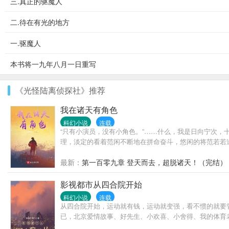
三.真正的驱魔人
二.待在有光的地方
一.驱魔人
本书将一九年八月一日重写
《光怪陆离侦探社》推荐
我在诸天有角色
科幻小说
连载
“只有小演员，没有小角色。”……什么，我是日向宁次，
理，淡定的看着范闲不断地在拼命奋斗，悠闲的将范若若
最新：
第一百零九章 登天而去，超脱诸天！（完结）
影视都市从四合院开始
科幻小说
连载
从四合院开始，运动就有钱，运动就变强，看不惯的就要
已，北京爱情故事、好先生、小欢喜、小舍得、我的体育