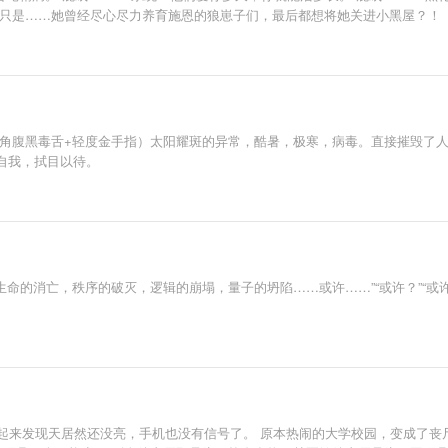
 只是……她曾经尽心尽力养育施恩的狼崽子们，最后都想将她关进小黑屋？！
+主角腹黑毒舌+轻度金手指）太阳耀斑的异常，酷暑，极寒，病毒。直接摧毁
自我，拭目以待。
是生命的消亡，秩序的破灭，逻辑的崩塌，量子的坍陷……或许……”“或许？”“
睡一觉起来发现天居然还没亮，手机也没有信号了。 原本热闹的大学校园，变成了