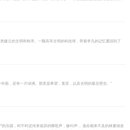
了人类建立的文明和秩序。一颗高等文明的科技球，带着李凡的记忆重回到了
或许外面，还有一片绿洲。那里是希望，复苏，以及光明的最后壁垒。”
丧尸的乐园，时不时还传来诡异的嘶吼声，惨叫声… 逃命都来不及的林夏锦发