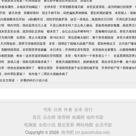
专挑反派当老婆！钓系他超会
重生影帝被迫在男团营业
浪漫官途
杀敌加属性，从炮灰开始崛起！
全球末世：开局觉醒吞魂天赋
末世反派系统，成为阿姨们的噩梦
宇宙
诸天杀僧
异蝶碎雨剑
宿主不娇不软，却把偏执男神撩疯
霍乱时期的案情
末世狠人：谁敢
跟白眼狼断亲后开始
o装b翻车后，深陷学院修罗场
妹宝一亲就怂，疯批哨兵日日哄
开局玩弄五疯
文明
哨向学院：我在蓝塔当万人迷
不是公路求生吗？怎么有人修仙
贵族兽校娇软魅魔，疯批男主
我末世卖安全感，诡异排队交房租
都末世了，会亿点点仙术稀奇吗？
恶毒雌性玩的花，兽世大佬排
星为谁闪耀
在星际，禁止大佬卖惨
第19次末日
黑化恶雌太能打，整个兽世都跪宠
末世大佬穿星
天灾降临前，我带万倍物资回蓝星
末世：我绑定了植物大战僵尸系统
星际种植女王
古代丧尸爆
觉醒情报系统，末世囤货养崽躺赢
末日求生：开局绑定房车囤货
末世炮灰全家重生，白眼狼悔断
际都想宠她
救命！这末世逼得我疯狂空间囤货
末世：每天签到一个兽形老公？！
全蓝星蹲我异界
种田
游戏入侵：我靠无限吞噬杀疯了！
夜夜共感腹黑哨兵，娇娇被抢宠
我在末世卖中餐，捡个战
快穿：绝色虫皇她鱼塘炸了
毒医在星际
穿成病弱贵族千金后身陷修罗场
开局学校尸变？我靠修仙
霸，你咋带队要饭？
有内鬼？二周目大佬她杀疯了
-
社全文阅读
好看的科幻小说小说
书库
分类
作者
全本
排行
首页
点击榜
推荐榜
收藏榜
临时书架
电脑版
全部小说
最近更新
网站地图
会员书架
Copyright © 2026
泡书吧 (m.ipaoshuba.net)