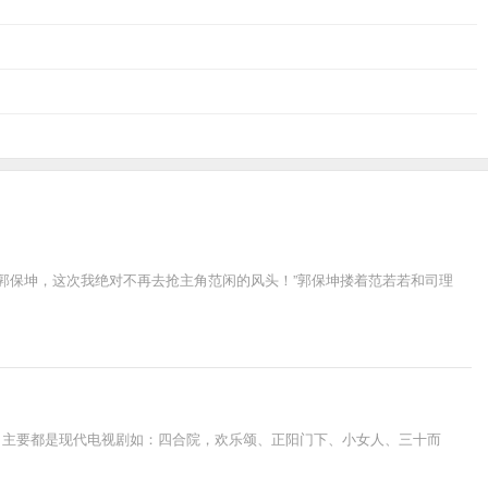
是郭保坤，这次我绝对不再去抢主角范闲的风头！”郭保坤搂着范若若和司理
，主要都是现代电视剧如：四合院，欢乐颂、正阳门下、小女人、三十而