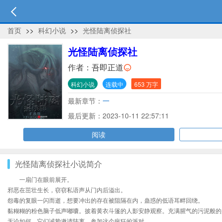
首页
>>
科幻小说
>>
光怪陆离侦探社
光怪陆离侦探社
作者：
吾即正道
科幻小说
连载中
653 万字
最新章节：
一
最后更新：2023-10-11 22:57:11
阅读
光怪陆离侦探社小说简介
一扇门在眼前展开。
邪恶在茁壮生长，窃窃私语声从门内后溢出。
怨毒的复眼一闪而逝，想要冲出的存在被阻隔在内，蛊惑的低语耳畔回绕。
黏糊糊的粉色脑子低声嘟囔。披着黄衣斗篷的人影安静观察。充满腥气的污泥般的
无论如何，它们诚挚邀请陆离，参加这个疯狂的派对。