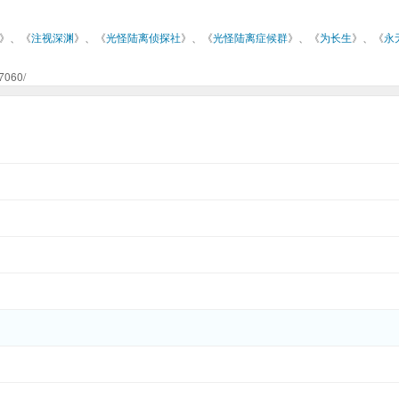
》、《
注视深渊
》、《
光怪陆离侦探社
》、《
光怪陆离症候群
》、《
为长生
》、《
永
060/