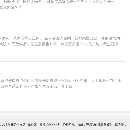
具，囤尿不湿！囤婴儿物资！ 可是突然冒出来一个男人，居然要跟她一
拿我媳妇？？
局签到一具大成荒古圣体。 在泰岳古碑签到，获得六星奖励，神象镇狱劲！
大法！ 无数年后，君逍遥盘坐九霄，剑指苍天道：“九天十地，我主沉浮，
然系统好像有点傻白甜但是她却有些很不对劲别人在末世之中艰难生存而主
么回事？系统是从何而来？这片宇宙只属于我！
11，从大学开始当渣男
嫁糙汉
反派想杀本作者
艳福不浅
谍战：开局我在宪兵队签到
四合院：