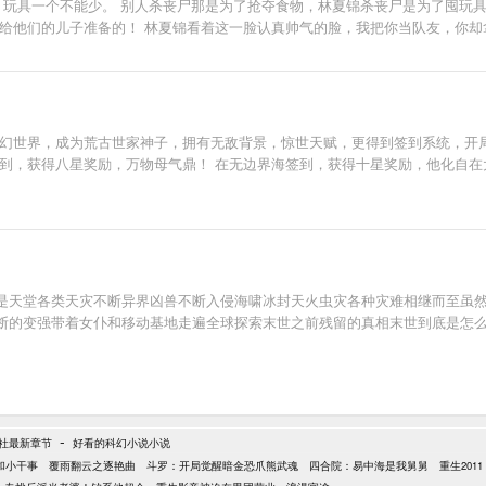
，玩具一个不能少。 别人杀丧尸那是为了抢夺食物，林夏锦杀丧尸是为了囤玩
是给他们的儿子准备的！ 林夏锦看着这一脸认真帅气的脸，我把你当队友，你却
玄幻世界，成为荒古世家神子，拥有无敌背景，惊世天赋，更得到签到系统，开
到，获得八星奖励，万物母气鼎！ 在无边界海签到，获得十星奖励，他化自在
是天堂各类天灾不断异界凶兽不断入侵海啸冰封天火虫灾各种灾难相继而至虽
断的变强带着女仆和移动基地走遍全球探索末世之前残留的真相末世到底是怎
-
社最新章节
好看的科幻小说小说
和小干事
覆雨翻云之逐艳曲
斗罗：开局觉醒暗金恐爪熊武魂
四合院：易中海是我舅舅
重生20