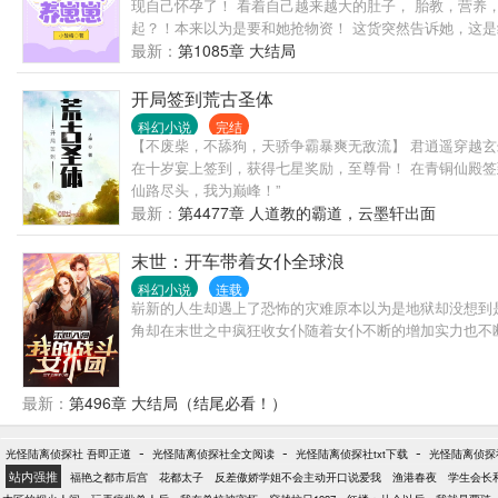
现自己怀孕了！ 看着自己越来越大的肚子， 胎教，营养
起？！本来以为是要和她抢物资！ 这货突然告诉她，这
最新：
第1085章 大结局
开局签到荒古圣体
科幻小说
完结
【不废柴，不舔狗，天骄争霸暴爽无敌流】 君逍遥穿越
在十岁宴上签到，获得七星奖励，至尊骨！ 在青铜仙殿签
仙路尽头，我为巅峰！”
最新：
第4477章 人道教的霸道，云墨轩出面
末世：开车带着女仆全球浪
科幻小说
连载
崭新的人生却遇上了恐怖的灾难原本以为是地狱却没想到
角却在末世之中疯狂收女仆随着女仆不断的增加实力也不
最新：
第496章 大结局（结尾必看！）
-
-
-
光怪陆离侦探社 吾即正道
光怪陆离侦探社全文阅读
光怪陆离侦探社txt下载
光怪陆离侦探
站内强推
福艳之都市后宫
花都太子
反差傲娇学姐不会主动开口说爱我
渔港春夜
学生会长