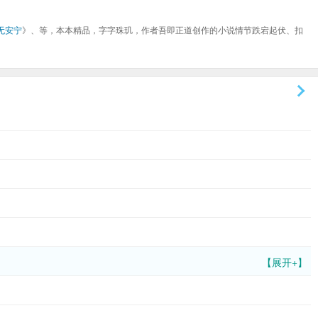
无安宁
》、等，本本精品，字字珠玑，作者吾即正道创作的小说情节跌宕起伏、扣
【展开+】