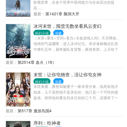
影视世界，在各个世界中获得能力与生命层次的提
高......
最新：
第1421章 脑洞大开
冰河末世，囤货无数坐看风云变幻
科幻小说
连载
（末世+重生+空间+复仇+冷血游戏人间）天灾降临，
地球的气温骤降，进入冰河纪元。幸存者林枫在乱世
中挣扎五年，最终被队友背叛，葬身兽群。上天给了
他重来的机会，让他带着自己的空间异能回到了天灾
降临的半个月之前。这一世，他对自己的未来有了新
最新：
第2514章 血火（18）
的规划。他要好好活着，让每一个伤害过自己的人都
付出代价。那么，一切就先收集物资开始吧。“看过动
末世：让你屯物资，没让你屯女神
物世界吗？狼捕杀绵羊的时候，旁观者不能出手救助
科幻小说
连载
可怜的小羊，因为那会害死同为地球生灵的狼。我不
末世来袭，萧然却被妻子一家杀害分食，临死前他才
会和羊共情，因为我也是狼。”
知道，儿子居然他不是亲生的，他只是一个可怜的接
盘侠。然而他却重生到末日前的三个月，还拥有了一
个巨大的异空间！开局先跟恶毒老婆离婚，买彩票中
大奖，杀入股市，大赚数十亿，建安全屋，屯积大量
最新：
第517章 遨游岛国4
物资。这一世，他不但要狠狠地报复前妻一家，还要
屯积女神，再不当卑微舔狗！
序列：吃神者