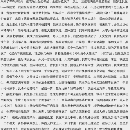
局扇了SSS级哨兵
星农场出品必精品，全星际抢疯了
废土：三星堆满级幼崽超凶的
快穿之反派
boss我的爱
我在星际重塑华夏文明
哨向学院：我在蓝塔当万人迷
不是公路求生吗？怎么有人修
仙
贵族兽校娇软魅魔，疯批男主沦陷
列车求生，我靠金手指苟成榜一
星际好孕：丑雌被弃兽夫
们悔疯了
末日：恶毒女配靠卖情报杀穿诡域
我在诡异入侵世界当农场主
我的杂货铺连通鬼
域
海上求生？我的木筏可是种植园啊
我末世卖安全感，诡异排队交房租
都末世了，会亿点点仙
术稀奇吗？
恶毒雌性玩的花，兽世大佬排队跪
星际游戏：我靠刷好感成神
从零开始杀穿诡异游
戏
穿成七零炮灰，我成了国宝级神医
每天三张废卡，我把诡异整破防了
天灾空间：从女配到末
世主宰
灾后第八年，我靠种植拯救世界
群星为谁闪耀
在星际，禁止大佬卖惨
第19次末日
黑
化恶雌太能打，整个兽世都跪宠
末世大佬穿星际，四个竹马悔哭了
流放废星后，我的万界雇员卷
疯了
C级向导撩完就跑，顶级哨兵失控
兽校低等雌性？孕吐N个大佬慌了
小区穿越：我靠无限天
赋登顶成神
星际满级女王：开局一首恋歌爆红
天灾降临前，我带万倍物资回蓝星
末世：我绑定
了植物大战僵尸系统
星际种植女王
古代丧尸爆发，她领全村杀穿末世
穿到末世前，我成救世主
了
炮灰？不！我专抢主角机缘
千金换古墨
无限逃生：我在怪物世界杀穿全场
绑定万界学院
后，我带飞全人类
入梦撩拨：娇娇被顶级哨兵亲哭了
觉醒情报系统，末世囤货养崽躺赢
末日求
生：开局绑定房车囤货
末世炮灰全家重生，白眼狼悔断肠
男主的白月光又双叒叕看过来了
手握
小可怜剧本，反杀不过分吧？
掐指一算：星际无嗣？我有系统！
废品站通万界，靠捡破烂暴富
了
酸雨来临前，我先肝出安全堡垒
恶龙是嘤嘤怪？可全星际都想宠她
救命！这末世逼得我疯狂
空间囤货
末世：每天签到一个兽形老公？！
全蓝星蹲我异界逃亡直播
玩弄阴湿反派后，兽人崽
崽找上门
坠落兽世：回收帝国元帅开启修仙
我在废土经营房车餐厅
机甲维修师她什么都会亿点
点
全星际都在嗑我俩
重生末世，我带闺蜜囤疯了
快穿之无限种田
游戏入侵：我靠无限吞噬杀
疯了！
夜夜共感腹黑哨兵，娇娇被抢宠
我在末世卖中餐，捡个战神当保安
末世没异能？但我有
十二个兽夫
身怀神农穿废土，冷面元帅宠上天
末日求生：我在海上建堡垒
星际万人迷，全星系
大佬的白月光
我在星际福利院当院长
请叫我诸天中转站站长
好孕快穿：绝色虫皇她鱼塘炸