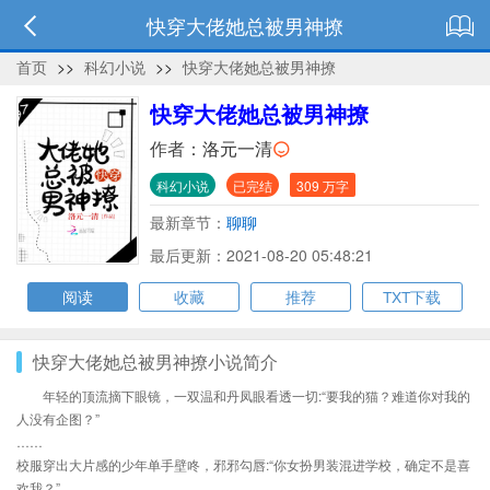
快穿大佬她总被男神撩
首页
>>
科幻小说
>>
快穿大佬她总被男神撩
快穿大佬她总被男神撩
作者：
洛元一清
科幻小说
已完结
309 万字
最新章节：
聊聊
最后更新：2021-08-20 05:48:21
阅读
收藏
推荐
TXT下载
快穿大佬她总被男神撩小说简介
年轻的顶流摘下眼镜，一双温和丹凤眼看透一切:“要我的猫？难道你对我的
人没有企图？”
……
校服穿出大片感的少年单手壁咚，邪邪勾唇:“你女扮男装混进学校，确定不是喜
欢我？”