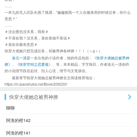
……
一米九的无人区队长挑了挑眉，“偏偏挑我一个人在健身房的时候过来，你什么
意思？”
……
＃没企图也没关系，我有＃
＃不喜欢我？没关系，喜欢靠做不靠说＃
＃喜欢你最有意思＃
快穿大佬她只想完成任务，却被男神各种撩！！！（＞д＜）
洛元一清
是一名出色的小说作者，他的作品包括：《
快穿大佬她总被男神
撩
》、《
快穿空间之恋爱值
》、等，本本精品，字字珠玑，作者洛元一清创作
的小说情节跌宕起伏、扣人心弦，情节与文笔俱佳。
最新章节快穿大佬她总被男神撩全文阅读推荐地址：
https://m.ipaoshuba.net/Book/206220/
快穿大佬她总被男神撩
聊聊
阿淮的橙142
阿淮的橙141