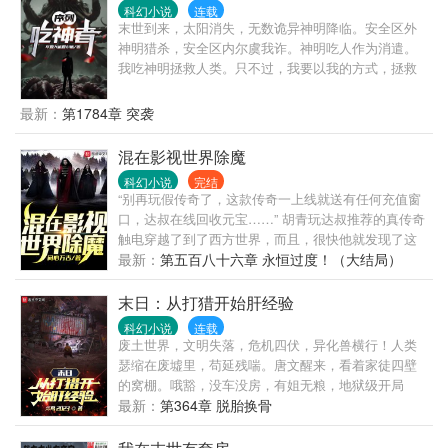
科幻小说
连载
末世到来，太阳消失，无数诡异神明降临。安全区外
神明猎杀，安全区内尔虞我诈。神明吃人作为消遣。
我吃神明拯救人类。只不过，我要以我的方式，拯救
我想拯救的人类。
最新：
第1784章 突袭
混在影视世界除魔
科幻小说
完结
“别再玩假传奇了，这款传奇一上线就送有任何充值窗
口，达叔在线回收元宝……” 胡青玩达叔推荐的真传奇
触电穿越了到了西方世界，而且，很快他就发现了这
个世界不对劲。 他在福克斯小镇遇到一位叫雅各布的
最新：
第五百八十六章 永恒过度！（大结局）
年轻狼人…… 他还在西雅图遇到了一个叫 幸好他是带
着达叔推荐的真传奇穿越的，能从游戏中得到各种技
末日：从打猎开始肝经验
能和装备，开局就送麻痹戒指，一刀999，全图带狗横
科幻小说
连载
着走。 各种神秘的传说也开始因他而改变，直到他成
废土世界，文明失落，危机四伏，异化兽横行！人类
为所有神秘传说的共同恐惧。
瑟缩在废墟里，苟延残喘。唐文醒来，看着家徒四壁
的窝棚。哦豁，没车没房，有姐无粮，地狱级开局
啊！凛冬将至，首先要面对的问题，是如何活下去，
最新：
第364章 脱胎换骨
这可真是一个让人头痛的问题……