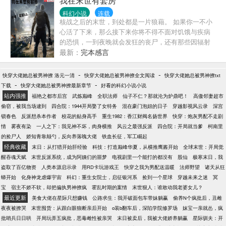
我在末世有套房
科幻小说
连载
核战之后的末世，到处都是一片狼藉。 如果你一不小
心活了下来，那么接下来你将不得不面对饥饿与疾病
的恐惧，一到夜晚就会发狂的丧尸，还有那些因辐射
而变得奇形怪状的异种... 然而对江晨来说，这里却是
最新：
完本感言
天堂。 遍地都是无所属的豪宅，遍地都是遗弃的豪
车，还有那无人问津的黄金与黑科技... 什么？你是战
-
-
快穿大佬她总被男神撩 洛元一清
快穿大佬她总被男神撩全文阅读
快穿大佬她总被男神撩txt
前XXX游戏公司的老总？专门负责策划3A级虚拟实境
-
-
下载
快穿大佬她总被男神撩最新章节
好看的科幻小说小说
网游？好说好说，给我干活儿开发手游，日薪两块馒
站内强推
福艳之都市后宫
武炼巅峰
全职法师
仙子不仁？那就沦为炉鼎吧！
高傲邻妻超市
头够不够？ 爱疯6？超薄？看见没，我这未来人科技公
偷窃，被我当场逮到
四合院：1944开局娶了女特务
混在豪门泡妞的日子
穿越影视风云录
深宫
司的手机比套套还薄你信不信？ 航母？战机？哦，那
锁春色
反派想杀本作者
校花的贴身高手
重生1982：香江财阀名扬世界
快穿：炮灰男配不走剧
些玩意我也有，不过是飞太空的那种... 且看拥有自由
情
雾夜有染
一人之下：我见神不坏，肉身横推
风云之最强反派
四合院：开局就当爹
柯南里
穿梭两个世界能力的江晨，如何打造一个横跨现世与
的捡尸人
娇知青靠颠勺，反向养落魄大佬
铁血长征，军工崛起
末世的帝国... 书友群：482875504
经典收藏
末日：从打猎开始肝经验
科技：打造巅峰华夏，从横推鹰酱开始
全球末世：开局觉
醒吞魂天赋
末世反派系统，成为阿姨们的噩梦
电视剧里一个能打的都没有
股仙
极寒末日，我
盗取了百亿物资
人类本源启示录
用RD卡玩游戏王
快穿之我为男配送温暖
法师野望
诸天从狂
蟒开始
化身神龙虐爆宇宙
科幻：重生女院士，启征银河系
捡到一个星球
穿越未来之迷
冥
宝
宿主不娇不软，却把偏执男神撩疯
霍乱时期的案情
末世狠人：谁敢动我老婆女儿？
最近更新
美食大佬在星际只想赚钱
公路求生：我开破面包车带妹躺赢
偷养N个疯批后，丑雌
夜夜被撩哭
末世囤货：从跟白眼狼断亲后开始
o装b翻车后，深陷学院修罗场
妹宝一亲就怂，疯
批哨兵日日哄
开局玩弄五疯批，恶毒雌性被亲哭
末日被卖后，我被大佬娇养躺赢
星际驯夫：开