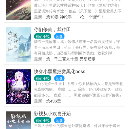
傲江湖》里是武林神话林探花！ 他在《隐形守护者》
里是谍海传奇肖途！ 他在《天下第一》里是爱美人不
爱江山逍遥侯朱无视！ 他在《诛仙》里是仙门巨擘林
最新：
第10章 神枪手！一枪一个‘蛋\\’！
惊羽！ 李杰：“我只是条不想被催更的咸鱼啊。” 诸天
万界流传着属于他的传说，传奇仍在继续。。。 目前
你们修仙，我种田
进度：最好的我们，笑傲江湖，隐形守护者，天下第
科幻小说
连载
一，都挺好
陆玄一觉醒来，成为散修坊市里一名普通灵植师，守
着一亩三分灵田，苟活于修行界。好在意外发现，每
有灵植成熟，自己便能得到额外奖励。收获剑草一
株，获得剑丸一枚。收获玄虫藤一株，获得隐星砂一
最新：
第一千二百九十章 元婴后期
份。收获幽泉花一朵，获得螟焰丹丹方一张。……从
此，他便安分守住自家灵田，坐看修行界风起云涌，
快穿小黑屋拯救黑化boss
沧海桑田。“什么切磋斗法，秘境探索，寻仙缘，得法
科幻小说
连载
宝……通通与我无关！”“我只想安安静静的种田。”
【1化病娇一生推】 系统：你要拯救的人，都是些黑化
鬼畜蛇精病。 鹿眠：…… 系统：他们爱你多久，你就
能活多长。 鹿眠：…… 黑化√病娇√鬼畜√自闭√偏执√
精分√女装大佬……虽然这些急需被解救的灵魂碎片性
最新：
第496章
格各异，但是为了活下去，鹿眠表示通通不在话下！
只是……她曾经尽心尽力养育施恩的狼崽子们，最后
影视从小欢喜开始
都想将她关进小黑屋？！
科幻小说
连载
三流大学毕业的李天意外获得奇遇，可以穿梭于诸天