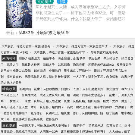
玄幻魔法
连载
花果山，剩下两个也坠入爱河隐居奥林匹亚圣山顶的
陈凡穿越荒古大陆，成为没落家族家主之子。女帝师
雅典娜神宫，却不料招来一场灭顶大祸！ 由于两
尊轮回重生去了……留下他回去继承家业。叮，激活
人互传东西方魔法与道术之密，相互结合，能力大
开局签到大帝修为。什么？我都大帝了，未婚妻还和
增！被东西方诸神所忌，两方联合剿灭张三丰，雅典
我退婚？趁女帝师尊重生的时候，忽悠她当了老婆。
娜于奥林匹亚圣山之颠。二人最后自爆其神，与来犯
直到后来他才知道，家族老祖弟子都卧底到了别的势
最新：
第882章 卧底家族之最终章
诸神同归于尽！此役之后东西方神族失去了七位主
力，父亲更是卧底到了其他世界大陆！某一天，陈凡
神，这一天被后世称作“诸神的黄昏”。而张三丰转生异
成神了，离开荒古大陆。父母却在背着他培养二娃，
界大陆的大汉王国，凭借数百年炼成的老狐狸智慧，
-
-
大帝族长，缔造万古第一家族 皓影月
大帝族长，缔造万古第一家族全文阅读
大帝族长，缔造
再次归来忽然多了一个小二十多岁的魔神妹妹！“哥
开始异界之旅……本文故事也就因此而起！
-
-
万古第一家族txt下载
大帝族长，缔造万古第一家族最新章节
好看的玄幻魔法小说
哥，该回大陆了！”……
站内强推
福艳之都市后宫
嫡嫁千金
搜山降魔，山海显圣
男欢女爱
圣上轻点罚，暗卫又哭
了
完美人生
我真是大神医
花都太子
武炼巅峰
渔港春夜
坏蛋是怎样炼成的2
反差傲娇学
姐不会主动开口说爱我
都市花语
全职法师
重生东京，开错外挂
谍战：开局我在宪兵队签
到
深宫锁春色
玩弄疯批兽人后，我在兽校被宠坏
一人之下：我见神不坏，肉身横推
农家小子
的古代上进日常
经典收藏
道诡异仙
乱世：从照顾嫂嫂开始修行
长生：从下山娶妻开始
家父盘古，我帝江灭
个天道怎么了
全属性武道
武道无敌从鹰爪功开始
诡秘：我隐者太想进步了
乱世：开局加入六
扇门，横推天下
末世：从加点开始无限进化
长生：从猎妖船开始肝经验
巨龙：龙界
洪荒：开
局绝不让老子立人教
木叶：从忍界开始的抽卡
高武：锦衣卫杀星，皇帝求我冷静
六岁皇子：麾
下竟全是陆地神仙？
氪命修行：从锦衣卫开始长生
修行，从照顾师娘开始
镇守仙秦：地牢吞妖
六十年
超级游戏升级召唤系统
虚界巫师
最近更新
一剑惊天下，可她身后的男人更可怕！
盗梦千年
异界游乐场
蛮荒古界记
封神：
拜师元始，我竟成了周武王
大周第一武夫
废灵根修炼慢？但我长生不死啊！
凡人修仙：疯了