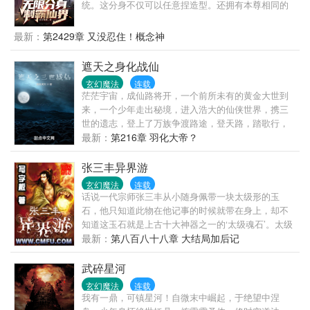
跨入高门大户，阴私腌臜层出不绝。各路魍魉魑魅，
统。这分身不仅可以任意捏造型。还拥有本尊相同的
牛鬼蛇神，她以牙还牙以眼还眼。曾经柔软心肠，如
实力！完全服从本尊！还能替方运修炼！“仙界的圣女
今厉如刀锋！姜梨发誓，再也不要微如尘埃任人践
神女很漂亮？”——随手捏一个一模一样的！“仙界的天
最新：
第2429章 又没忍住！概念神
踏，这一世，平府上冤案，报血海深仇！他是北燕最
骄修炼很快？”——不好意思，我有无数分身替我修
年轻的国公爷，桀骜美艳，喜怒无常，府中收集世间
炼！“仙界的老怪物境界很高？”——呵呵，我分身能叠
遮天之身化战仙
奇花。人人都说首辅千金姜家二小姐清灵可爱，品性
加修炼倍数！让你先修炼五万年又何妨！神通仙法一
高洁，纯洁良善如雪白莲花。他红衣华艳，笑盈盈反
玄幻魔法
连载
天学会！炼体功法无视痛苦！本尊苟着躺平，分身包
茫茫宇宙，成仙路将开，一个前所未有的黄金大世到
问：“白莲花？分明就是吃人不吐骨头的食人花。”姜
揽所有！卷死你们！最初.....仙界的矿只是成了方运的
来，一个少年走出秘境，进入浩大的仙侠世界，携三
梨：“国公小心折了手。”姬蘅：“这么凶猛的食人花，
矿。后来，随着分身大军的增加，整个仙界慌了！
世的遗志，登上了万族争渡路途，登天路，踏歌行，
当然是抢回府中镇宅了。”桀骜美人主妖艳贱货，女主
化战仙，弹指遮天！
最新：
第216章 羽化大帝？
白莲花精，强强联手，虐遍天下，就问你怕不怕？请
支持正版茶~~
张三丰异界游
玄幻魔法
连载
话说一代宗师张三丰从小随身佩带一块太级形的玉
石，他只知道此物在他记事的时候就带在身上，却不
知道这玉石就是上古十大神器之一的‘太级魂石’。太级
魂石可令修炼者事半功倍，且百邪不侵，原本是原始
最新：
第八百八十八章 大结局加后记
天尊随身所配之宝，不慎失落凡间。当张三丰太级神
功大成之后，身上外泄的真气刺激太级魂石发出神
武碎星河
光，被原始天尊所察觉。原始天尊欣喜之下用法术收
玄幻魔法
连载
回了太级魂石，不料同时也把带着太级魂石的张三丰
我有一鼎，可镇星河！自微末中崛起，于绝望中涅
招到了跟前，原始天尊不惊反喜，看到张三丰资质惊