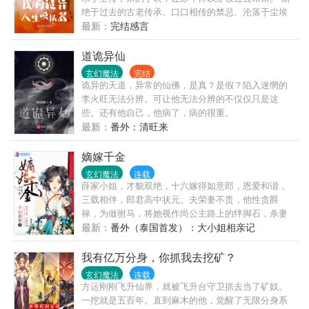
绝于过去的古老传承、口口相传的禁忌、沦落于尘埃
里的技艺，由此重新焕发生机。 密藏域中，以经咒、
最新：
完结感言
供物、自我的躯壳系缚厉诡的法门； 灶神教内，炼油
称米油炸诡的技艺…… 薪火由此重燃， 笼罩现在与未
道诡异仙
来的混沌谜团，被火光映照出些微轮廓……
玄幻魔法
完结
诡异的天道，异常的仙佛，是真？是假？陷入迷惘的
李火旺无法分辨。可让他无法分辨的不仅仅只是这
些。还有他自己，他病了，病的很重。
最新：
番外：清旺来
嫡嫁千金
玄幻魔法
连载
薛家小姐，才貌双绝，十六嫁得如意郎，恩爱和谐，
三载相伴，郎君高中状元。夫荣妻不贵，他性贪爵
禄，为做驸马，将她视作尚公主路上的绊脚石，杀妻
灭嗣。骄纵公主站在她塌前讥讽：便是你容颜绝色，
最新：
番外（泰国首发）：大小姐相亲记
才学无双，终究只是个小吏的女儿，本宫碾死你——
就跟碾死一只蚂蚁一样简单！被污声名，悬梁自尽，
我有亿万分身，你抓我去挖矿？
幼弟为讨公道却被强权害死，老父得此噩耗一病不起
玄幻魔法
连载
撒手人寰。洪孝四十二年，燕京第一美人薛芳菲香消
方运刚刚飞升仙界，就被飞升台守卫抓去当了矿奴。
玉殒，于落水的首辅千金姜梨身体中重焕新生！一脚
一挖就是五百年。直到麻木的他，觉醒了无限分身系