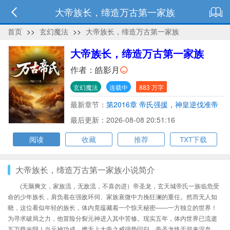
大帝族长，缔造万古第一家族
首页
>>
玄幻魔法
>>
大帝族长，缔造万古第一家族
大帝族长，缔造万古第一家族
作者：
皓影月
玄幻魔法
连载中
883 万字
最新章节：
第2016章 帝氏强援，神皇逆伐准帝
最后更新：2026-08-08 20:51:16
阅读
收藏
推荐
TXT下载
大帝族长，缔造万古第一家族小说简介
(无脑爽文，家族流，无敌流，不喜勿进）帝圣龙，玄天城帝氏一族临危受
命的少年族长，肩负着在强敌环伺、家族衰微中力挽狂澜的重任。然而无人知
晓，这位看似年轻的族长，体内竟蕴藏着一个惊天秘密——一方独立的世界！
为寻求破局之力，他冒险分裂元神进入其中苦修。现实五年，体内世界已流逝
五万载光阴！当元神功成，携无上大帝之威强势回归，帝圣龙终于迎来涅盘。