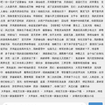
吧！你一百岁了还要修仙
剑来：谪仙临世，开局娶妻宁姚
天骄战纪
逍遥行万古
武帝重生
玄
幻：人在废丹房，我能合成万物
神级卡徒
成了反派却想当舔狗
玄幻：从成为家族灵兽开始
凡
人修仙：从废丹房杂役开始
逆女！他镇压大凶，你逐他出宗？
雾临时代
聚灵飞升
看守废丹房
五年，我靠变废为宝证道成仙
帝国权杖
穿越斗罗之擂鼓瓮金锤
太平令
傲世灵主
我的灵兽有
点强
娘子真不是蛇妖
武道长生：从猎户开始加点修行
囚仙塔
刚抽中SSS级天赋，你跟我说游
戏停服
开局废柴师叔祖，收徒返还躺平成仙
【综影视】与天作赌
重生之，玉龙大陆
领袖之
证：风过无痕
我靠生子卷成三界女帝
极限修仙
带着灵诀闯异界
离婚后高冷爵少有点方
师尊
凶猛
剑斩仙门
剑动仙朝
逆天邪神：师尊，你不太对劲
超级无敌，选择系统
寒棺仙缘传
我
的游戏角色成精了
逆天邪神
天骄修仙路：修仙不卷怎么修
巫门诡道
转生没落千金，我的数值
突破天际
苟在武道世界称尊做祖
太清天师道
独断万古！座下弟子皆是气运之子
最强宗门从收
徒开始
开局盗走徐凤年实力，我称霸雪中
仙落凡尘：将军的掌心娇
情根废材？不，情道尊
师
多子多福？我的道侣能增加天赋！
满级基础刀法，屠戮整个武道
神戮之主
这个仙门全靠玩
家
洪荒：这三界，还是朕说了算！
病娇师尊：我的徒儿又想跑了！
鬼道修神
我只想安静的做
两界生意
张三丰传承人异界行
缓归乡
最强修仙弱鸡
三界至尊：我要和瑶池双修
修仙
KPI
黑色旋涡：356个暗蚀的童话
市井武神
西幻：被动技能胜利法
大荒玄穹彝荒录
混沌掌
印
修炼废柴闯仙界
魔尊的五星好评：绩效她甜爆三界
零阶魔导士的逆序法则
九霄雷脉：全宗
门团宠
穿越诸葛亮，重整蜀国
双修万界
第二次的召唤，开局拿下小公主
综武：人刚还俗，女
侠们纷纷上门
混沌：创世神的偏宠
盗墓：开局获得应龙血脉
武炼九重天
绑定系统后，废材逆
袭成永恒
异世界转生为猪神
西游：我截教散了，你佛门没了
风爻幻薮
逆麟天命
-
-
大帝族长，缔造万古第一家族 皓影月
大帝族长，缔造万古第一家族txt下载
大帝族长，缔造
-
-
万古第一家族最新章节
大帝族长，缔造万古第一家族全文阅读
好看的玄幻魔法小说