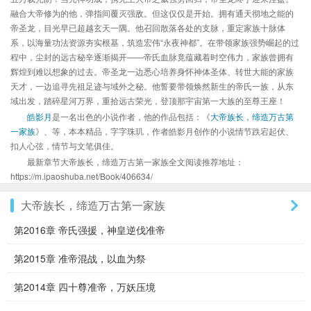
融合大帝修为的他，弹指间覆灭强敌。但这仅仅是开始。拥有通天彻地之能的
帝圣龙，目光早已超越玄天一隅。他召回散落各处的支脉，重定家族十脉体
系，以海量功法资源夯实根基，筑造宏伟“永夜神都”。在带领家族强势崛起的过
程中，尘封的远古秘辛逐渐揭开——帝氏血脉竟蕴藏着时空伟力，家族曾拥有
辉煌到难以想象的过去。帝圣龙一边悉心培养身怀神体圣体、转世大能的家族
天才，一边追寻先祖足迹与域外之秘。他誓要带领焕然新生的帝氏一族，从东
域出发，踏碎星河万界，重拾远古荣光，登顶那宇宙第一大族的至尊王座！
皓影月
是一名出色的小说作者，他的作品包括：《
大帝族长，缔造万古第
一家族
》、等，本本精品，字字珠玑，作者皓影月创作的小说情节跌宕起伏、
扣人心弦，情节与文笔俱佳。
最新章节大帝族长，缔造万古第一家族全文阅读推荐地址：
https://m.ipaoshuba.net/Book/406634/
大帝族长，缔造万古第一家族
第2016章 帝氏强援，神皇逆伐准帝
第2015章 准帝混战，以血为祭
第2014章 四十尊准帝，万妖压境