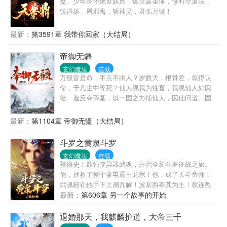
盘。少年身怀绝世妖鼎，炼雷霆圣体，修时空道法，
人便收做关门弟子。 张三丰不负众望，苦修数百
镇群雄，屠邪魔，斩神灵，君临万域！
年，由武入道，自创‘太级神功’的道修版。曾与哪吒三
太子赌战，三天内破不了他的防御，结果赢了三太子
最新：
第3591章 我带你回家（大结局）
的浑天凌。原始天尊又将浑天凌用天河银沙，赤炼梧
桐等物从新祭练，并在天火中淬练多回，把混天凌内
帝御无疆
封存的三足金乌练化为炫亟天火之身，练毕之后的混
天凌光泛七彩，若隐若现，一只紫色三足金乌与其内
玄幻魔法
连载
万般皆是命，半点不由人？岁数大，根骨差，就得认
尽情遨游，重取名‘七彩混天凌’。 原始天尊又赐予
命，于凡尘中等死？仙人视我为牲畜，我视仙人如囚
了两件神器级的宝物，就放他四处云游了。一件是‘佛
徒。造反夺帝基，以一国之力捕仙人，囚仙问道。国
祖金莲’，本是如来坐下金莲，赌棋输于原始天尊的，
运昌盛，以百战凶军灭罪恶仙门，以国之气运，逆天
此金莲不仅可用以攻防，还有其他诸多神奇妙用，在
改命。吾名洪战，帝御无疆。
神界中是最顶级的法宝。另一件更了不得，乃是原始
最新：
第1104章 帝御无疆（大结局）
天尊压箱底的宝物‘昊天神剑’，此神剑据传是整个星系
压缩而成，被原始天尊于天火中祭练了数万年乃成，
斗罗之黄泉斗罗
号称九天十地诸般神魔两界内无坚不摧，以原始天尊
玄幻魔法
连载
之能也不过发挥神剑三成的神威，张三丰只能用出一
获得史上最强变异器武魂，开启全新斗罗征战之旅。
成的效果，神魔两界就少有人挡了。顾此，别人都叫
他，拯救了整个蓝电霸王龙宗！他，成了天斗帝师！
他三宝道人。 张三丰奉师命云游，结识了孙大
武魂殿在他手下土崩瓦解！波塞西奉其为主！就连教
圣，不打不相识，结为兄弟，被孙大圣撺掇着跑到西
皇比比东与圣女千仞雪为之倾倒……
最新：
第606章 另一个故事的开始
方神界，又认识了鬼精灵的雅典娜。三个人都是没事
惹事的主，把个西方诸神搅了个天翻地覆，被西方诸
退婚那天，我麒麟护道，大帝三千
神‘亲切’的称为‘三害’。后孙悟空成功泡上了嫦娥归隐