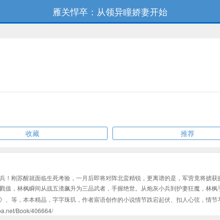
雁关悍卒：从领异瞳娇妻开始
收藏
推荐
兵！刚苏醒就面临生死考验，一月后即将对阵北蛮精锐，更离谱的是，军营竟将掳获的女
戮值，林枫瞬间从战五渣飙升为三品武者，手握绝世。从炮灰小兵到护妻狂魔，林枫
》、等，本本精品，字字珠玑，作者宸语创作的小说情节跌宕起伏、扣人心弦，情节
/Book/406664/