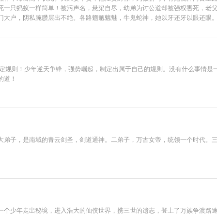
死一只蚂蚁一样简单！被污声名，悬梁自尽，幼弟为讨公道却被强权害死，老
门大户，阴私腌臜层出不绝。各路魍魉魑魅，牛鬼蛇神，她以牙还牙以眼还眼
公爷，桀骜美艳，喜怒无常，府中收集世间奇花。人人都说首辅千金姜家二小
“国公小心折了手。”姬蘅：“这么凶猛的食人花，当然是抢回府中镇宅了。”桀
强者制定规则！少年逆天争锋，强势崛起，制定出属于自己的规则。没有什么事情
的道！
大弟子，是南域的青云剑圣，剑道通神。二弟子，万古女帝，统领一个时代。
一个少年走出秘境，进入浩大的仙侠世界，携三世的遗志，登上了万族争渡路