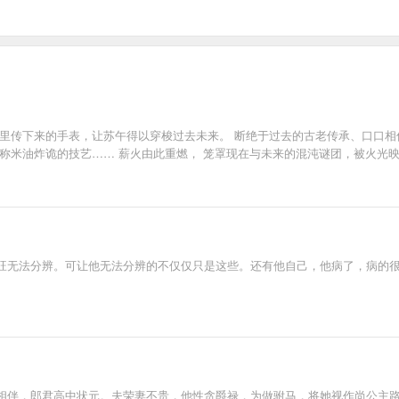
手里传下来的手表，让苏午得以穿梭过去未来。 断绝于过去的古老传承、口口相
称米油炸诡的技艺…… 薪火由此重燃， 笼罩现在与未来的混沌谜团，被火光
旺无法分辨。可让他无法分辨的不仅仅只是这些。还有他自己，他病了，病的
相伴，郎君高中状元。夫荣妻不贵，他性贪爵禄，为做驸马，将她视作尚公主