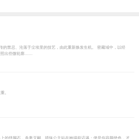
传的禁忌、沦落于尘埃里的技艺，由此重新焕发生机。 密藏域中，以经
映照出些微轮廓……
很重。
路上的绊脚石，杀妻灭嗣。骄纵公主站在她塌前讥讽：便是你容颜绝色，才