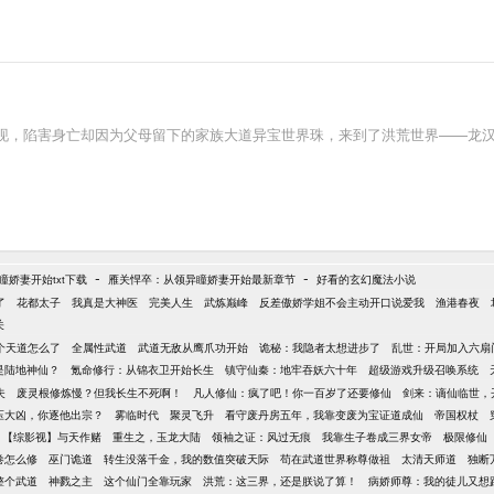
现，陷害身亡却因为父母留下的家族大道异宝世界珠，来到了洪荒世界——龙
-
-
娇妻开始txt下载
雁关悍卒：从领异瞳娇妻开始最新章节
好看的玄幻魔法小说
了
花都太子
我真是大神医
完美人生
武炼巅峰
反差傲娇学姐不会主动开口说爱我
渔港春夜
关
个天道怎么了
全属性武道
武道无敌从鹰爪功开始
诡秘：我隐者太想进步了
乱世：开局加入六扇
是陆地神仙？
氪命修行：从锦衣卫开始长生
镇守仙秦：地牢吞妖六十年
超级游戏升级召唤系统
夫
废灵根修炼慢？但我长生不死啊！
凡人修仙：疯了吧！你一百岁了还要修仙
剑来：谪仙临世，
压大凶，你逐他出宗？
雾临时代
聚灵飞升
看守废丹房五年，我靠变废为宝证道成仙
帝国权杖
【综影视】与天作赌
重生之，玉龙大陆
领袖之证：风过无痕
我靠生子卷成三界女帝
极限修仙
卷怎么修
巫门诡道
转生没落千金，我的数值突破天际
苟在武道世界称尊做祖
太清天师道
独断
整个武道
神戮之主
这个仙门全靠玩家
洪荒：这三界，还是朕说了算！
病娇师尊：我的徒儿又想