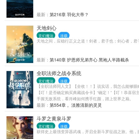
最新：
第216章 羽化大帝？
天地剑心
玄幻魔法
连载
天地之间，应稳行正义之道！剑者，君子也；剑心者，君
最新：
第140章 护恩师兄弟齐心 黑袍人半路截杀
全职法师之战令系统
玄幻魔法
连载
【全职法师同人文】【全收！！】说实话，我怎么能够眼睁
【叮！是否确定购买典藏战令卡】“确定！”【叮！恭喜宿主连升
手握无敌系统，看肖峰如何携手红颜，踏上世界之巅。
最新：
第554章 。淡雅清新的灵灵
斗罗之黄泉斗罗
玄幻魔法
连载
获得史上最强变异器武魂，开启全新斗罗征战之旅。他，