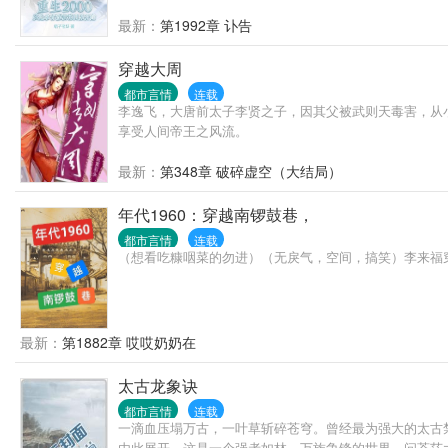
最新：
第1992章 讣告
穿越大周
都市言情
连载
李逸飞，大唐前太子李贤之子，因其父被武则天毒害，从
享受人间帝王之风流。
最新：
第348章 破碎虚空（大结局）
年代1960：穿越南锣鼓巷，
都市言情
连载
（想看吃糠咽菜的勿进）（无戾气，空间，搞笑）李来福穿
最新：
第1882章 哎哎奶奶在
太古龙象诀
都市言情
连载
一滴血压塌万古，一叶草斩碎苍穹。曾经最为强大的太古
由此展开。这是一个强者如林，万族争锋的世界。问苍茫