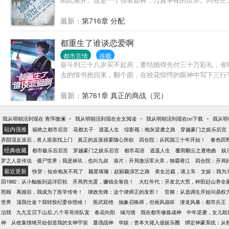
最新：
第716章 分配
都重生了谁谈恋爱啊
都市言情
连载
奋斗到三十八岁买不起房，要结婚得先付三十万彩礼，省
去的情书抢回来，翻个面，在校花惊愕的眼神中写下三行
最新：
第761章 真正的商战（完）
-
-
-
我从明朝活到现在 青萍微澜
我从明朝活到现在全文阅读
我从明朝活到现在txt下载
我从明
站内强推
福艳之都市后宫
花都太子
逍遥人生
综影视：炮灰逆袭之路
穿越豪门之娱乐后宫
弄阴湿反派后，兽人崽崽找上门
真正的反派就要随心所欲
四合院：从民国三十年开始！
春色田
经典收藏
都市极乐后后宫
穿越豪门之娱乐后宫
都市花语
逍遥人生
覆雨翻云之逐艳曲
娱
罗之人皇传说
僵尸世界：我是林玖，也叫九叔
港片：开局激活军火库，独霸香江
四合院：开局
最近更新
快穿：短命炮灰不死了
颖星璀璨：赵丽颖演艺之路
美女总裁，请上车
文娱：我为
回1982：从小舢板到远洋巨轮
开局穷光蛋，赚钱全靠挂！
火红年代：开发北大荒，种田赶山养全
照顾
离婚后，我成为了医学传奇！
律政先锋：这个律师正的发邪！
官梯：从选调生开始问鼎权
世界
顶我仕途？我转投纪委你慌啥！
医武双绝
抽象召唤师，但画风崩坏
潜龙风暴：都市兵王
治我
九九宝贝下山后,八个哥哥排队宠
春花向阳
城与墙
我在都市修炼成神
中年逆袭，女儿助
神
从收集情绪开始创造我的女神宇宙
最强战神
华娱：资本大佬入侵娱乐圈
绑定神豪系统：从