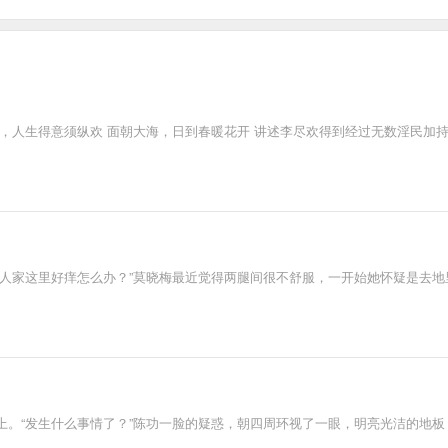
物，人生得意须纵欢 面朝大海，日到春暖花开 讲述李尽欢得到经过无数淫民加
人家这里好痒怎么办？”莫晓梅最近觉得两腿间很不舒服，一开始她怀疑是去地
上。“发生什么事情了？”陈功一脸的疑惑，朝四周环视了一眼，明亮光洁的地