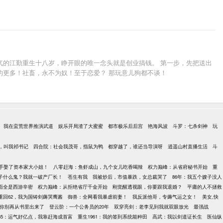
气的江勤重生十八岁，睁开眼的唯一念头就是创业搞钱。 第一步，先把送出
的更多！社畜，永不为奴！至于恋爱？ 那玩意儿狗都不谈！
我在蛮荒世界推演武道
娱乐开局渣了大蜜蜜
都市极乐后后宫
艳海风波
斗罗：七杀剑神
玩
，叫我祁书记
四合院：社会我茂哥，指鼠为鸭
都穿越了，谁还当导演呀
逍遥山村直播生活
斗
手娶了资本家大小姐！
八零赶海：鱼虾成山，九个女儿吃香喝辣
权力巅峰：从省府秘书开始
重
子什么鬼？我就一破产厂长！
苍生有我
我被炒后，市值暴跌，女总裁哭了
86年：我五个嫂子没人
面全是西游辛密
权力巅峰：从拒绝省厅千金开始
刚觉醒透视眼，你要跟我退婚？
平庸的人不拯救
重回62，我为国铸剑薅哭鹰酱
御兽：全网看我暴虐前妻！
我反派他哥，专薅气运之女！
美女,快
你别再从书里出来了
登云阶：一个公务员的20年
双穿亮剑：老李见到我就双眼放光
最强战
85：运气好亿点，我靠赶海成首富
重生1961：我的签到系统能种田
高武：我以剑道证长生
医仙纵