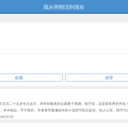
我从明朝活到现在
收藏
推荐
定在五百二十五岁生日这天，和年轻貌美的总裁妻子离婚。殊不知，这是新世界的开始
，本本精品，字字珠玑，作者青萍微澜创作的小说情节跌宕起伏、扣人心弦，情节与
41012/