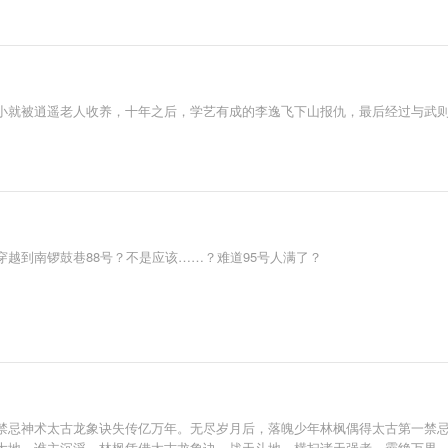
小就被逍遥老人收养，十年之后，学艺有成的李逸飞下山报仇，最后经过与武
越到南锣鼓巷88号？不是应该……？难道95号人满了？
禁忌神术太古龙象诀失传亿万年。无尽岁月后，落魄少年林枫偶得太古第一禁
大地，谁主沉浮。林枫凭借太古龙象诀，战天斗地，横扫诸天强者，霸绝万界