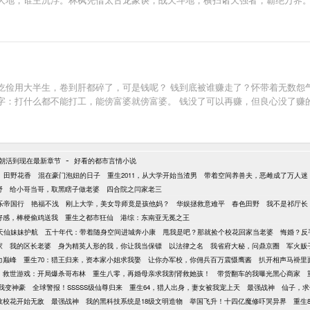
吃俭用大半生，卷到肝都碎了，可是钱呢？ 钱到底被谁赚走了？怀带着无数怨
字：打什么都不能打工，能傍富婆就傍富婆。 钱没了可以再赚，但良心没了赚
-
朝活到现在最新章节
好看的都市言情小说
田野花香
混在豪门泡妞的日子
重生2011，从大学开始当渣男
带着空间养兽夫，恶雌成了万人迷
野
给小哥当哥，取黑瞎子做老婆
四合院之闫家老三
乐帝国行
艳福不浅
刚上大学，美女导师竟是孩他妈？
华娱拯救意难平
春色田野
我不是祁厅长
好感，棒梗偷鸡送我
重生之都市狂仙
港综：东南亚无冕之王
天仙妹妹护航
五十年代：带着随身空间进城奔小康
甩我是吧？那就捡个校花回家当老婆
悔婚？反
家
我的区长老婆
身为精英人形的我，你让我当保镖
以法律之名
我省府大秘，问鼎京圈
军火贩
力巅峰
重生70：猎王归来，资本家小姐求我娶
让你办军校，你佣兵百万震慑鹰酱
扒开相声马褂里
救世游戏：开局爆杀哥布林
重生八零，再婚母亲求我割肾救她孩！
带货翻车的我曝光黑心商家
我变神豪
全球警报！SSSSS级仙尊归来
重生64，猎人出身，妻女被我宠上天
最强战神
仙子，求
救校花开始无敌
最强战神
我的黑科技系统是18级文明造物
举国飞升！十四亿魔修吓哭异界
重生