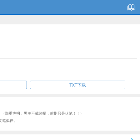
TXT下载
！（郑重声明：男主不戴绿帽，前期只是伏笔！！）
文笔俱佳。