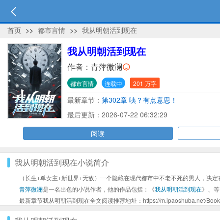
首页
>>
都市言情
>>
我从明朝活到现在
我从明朝活到现在
作者：
青萍微澜
都市言情
连载中
201 万字
最新章节：
第302章 咦？有点意思！
最后更新：2026-07-22 06:32:29
阅读
我从明朝活到现在小说简介
（长生+单女主+新世界+无敌）一个隐藏在现代都市中不老不死的男人，决
青萍微澜
是一名出色的小说作者，他的作品包括：《
我从明朝活到现在
》、等
最新章节我从明朝活到现在全文阅读推荐地址：https://m.ipaoshuba.net/Book/4