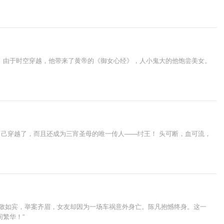
 由于时空穿越，他带来了黄帝的《御女心经》，人小鬼大的他饱尝美女。
己穿越了，而且还成为三宵圣母的唯一传人——纣王！ 头可断，血可流，
相敬如宾，举案齐眉，女友却因为一场车祸意外身亡。陈凡抱憾终身。这一
繁华！”