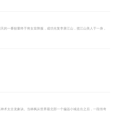
则天的一番较量终于将女皇降服，成功光复李唐江山，揽江山美人于一身，
忌神术太古龙象诀。当林枫从世界最北部一个偏远小城走出之后，一段传奇
。