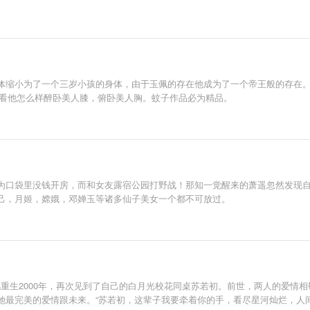
体缩小为了一个三岁小孩的身体，由于玉佩的存在他成为了一个帝王般的存在。
，看他怎么样醉卧美人膝，俯卧美人胸。蚊子作品必为精品。
为口袋里没钱开房，而和女友露宿公园打野战！那知一觉醒来的萧遥忽然发现自
己，月姬，嫦娥，邓婵玉等诸多仙子美女一个都不可放过。
凡重生2000年，再次见到了自己的白月光校花同桌苏若初。前世，两人的爱情
她最完美的爱情跟未来。“苏若初，这辈子我要牵着你的手，看尽星河灿烂，人间