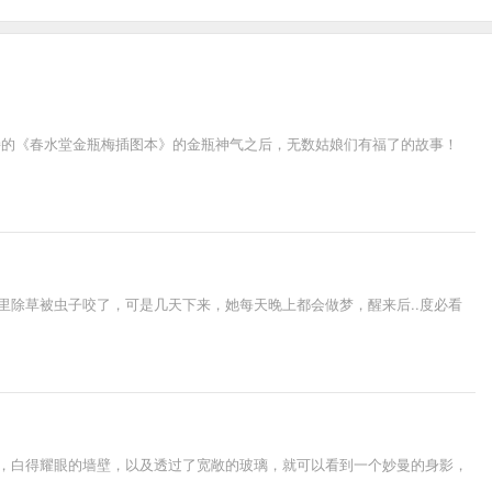
持的《春水堂金瓶梅插图本》的金瓶神气之后，无数姑娘们有福了的故事！
里除草被虫子咬了，可是几天下来，她每天晚上都会做梦，醒来后..度必看
板，白得耀眼的墙壁，以及透过了宽敞的玻璃，就可以看到一个妙曼的身影，