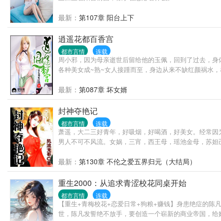
最新：
第107章 阳台上下
逍遥花都百香宫
都市言情
连载
周小邪，因为母亲逝世后留给他的玉佩，回到了过去，身
各种美女成~熟~女人接踵而至，身边从来不缺红颜祸水
最新：
第087章 坏女婿
封神夺艳记
都市言情
连载
萧遥，大二三好青年，好吸烟，好喝酒，好美女。经常因
男人不可不风流。女娲，三宵，西王母，瑶池金母，苏妲
最新：
第130章 不伦之爱五界归元（大结局）
重生2000：从追求青涩校花同桌开始
都市言情
连载
【重生+青梅校花+恋爱日常+狗粮+赚钱】身患绝症的陈
世，陈凡发誓绝不放手，要创造一个崭新的商业帝国，给