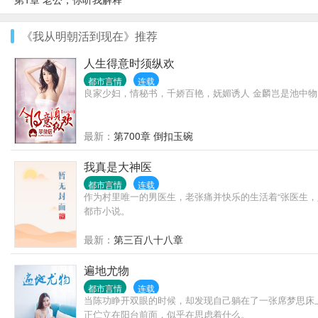
《我从明朝活到现在》推荐
人生得意时须纵欢
都市言情
连载
良家少妇，情秘书，千娇百艳，妩媚诱人 金麟岂是池中
最新：
第700章 倒扣玉碗
我真是大神医
都市言情
连载
作为村里唯一的男医生，老张痛并快乐的生活着“张医生，
都市小说。
最新：
第三百八十八章
遍地尤物
都市言情
连载
当陈功睁开双眼的时候，却发现自己躺在了一张席梦思床
正伫立在阳台前面，似乎在思虑着什么。