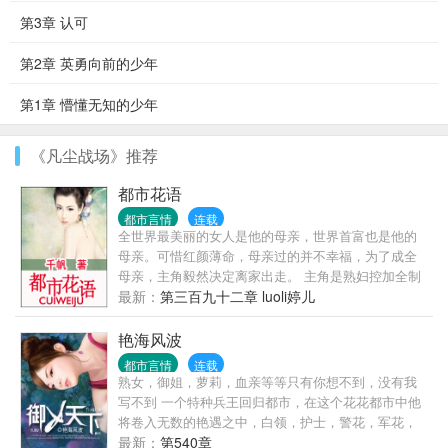
第3章 认可
第2章 英勇向前的少年
第1章 懵懂无知的少年
《凡尘战场》推荐
都市花语
都市言情
连载
全世界最美丽的女人是他的母亲，世界首富也是他的
母亲。可惜红颜薄命，母亲过的并不幸福，为了成全
母亲，主角毅然决定离家出走。 主角是熟妇控加全制
服控，嗯，还喜欢角色扮演。且看主角如何在香艳的
最新：
第三百九十二章 luoli婷儿
都市演绎香艳的生活。
艳海风波
都市言情
连载
熟女，御姐，萝莉，血亲等等只有你想不到，没有我
写不到 一个特种兵王回归都市，在这个花花都市中他
将卷入无数的艳遇之中，白领，护士，警花，军花，
妩媚少妇，成熟美 妇，高高在上的商场女强人，还是
最新：
第540章