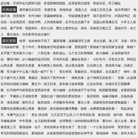
赵志敬，开局学会九阴和九阳
穿成恶雌想跑路，反派逼我当团宠
铁血长征，军工崛起
经典收藏
都市极乐后后宫
浪漫官途
艳海风波
逍遥人生
动漫之后宫之旅
娱乐帝国行
艳
福不浅
邪意都市
年代1960：穿越南锣鼓巷，
华娱拯救意难平
我不是祁厅长，叫我祁书记
四
合院：社会我茂哥，指鼠为鸭
上班摸鱼被抓，反手拉女总裁下水
逍遥山村直播生活
斗罗之人皇
传说
僵尸世界：我是林玖，也叫九叔
重生之都市狂仙
港综：东南亚无冕之王
谍战代号：未亡
人
重生港岛：功夫影帝的加点修行
最近更新
快穿：短命炮灰不死了
颖星璀璨：赵丽颖演艺之路
美女总裁，请上车
文娱：我为
天仙妹妹护航
五十年代：带着随身空间进城奔小康
甩我是吧？那就捡个校花回家当老婆
悔婚？
反手娶了资本家大小姐！
八零赶海：鱼虾成山，九个女儿吃香喝辣
权力巅峰：从省府秘书开
始
重回1982：从小舢板到远洋巨轮
开局穷光蛋，赚钱全靠挂！
火红年代：开发北大荒，种田赶
山养全家
我的区长老婆
身为精英人形的我，你让我当保镖
以法律之名
我省府大秘，问鼎京
圈
军火贩子什么鬼？我就一破产厂长！
苍生有我
我被炒后，市值暴跌，女总裁哭了
86年：我
五个嫂子没人照顾
离婚后，我成为了医学传奇！
律政先锋：这个律师正的发邪！
官梯：从选调
生开始问鼎权力巅峰
重生70：猎王归来，资本家小姐求我娶
让你办军校，你佣兵百万震慑鹰
酱
扒开相声马褂里面全是西游辛密
权力巅峰：从拒绝省厅千金开始
刚觉醒透视眼，你要跟我退
婚？
平庸的人不拯救世界
顶我仕途？我转投纪委你慌啥！
医武双绝
抽象召唤师，但画风崩
坏
潜龙风暴：都市兵王
救世游戏：开局爆杀哥布林
重生八零，再婚母亲求我割肾救她孩！
带
货翻车的我曝光黑心商家
重回62，我为国铸剑薅哭鹰酱
御兽：全网看我暴虐前妻！
我反派他
哥，专薅气运之女！
美女,快治我
九九宝贝下山后,八个哥哥排队宠
春花向阳
城与墙
我在都
市修炼成神
中年逆袭，女儿助我变神豪
全球警报！SSSSS级仙尊归来
重生64，猎人出身，妻女
被我宠上天
最强战神
仙子，求你别再从书里出来了
登云阶：一个公务员的20年
双穿亮剑：老
李见到我就双眼放光
最强战神
从收集情绪开始创造我的女神宇宙
最强战神
华娱：资本大佬入