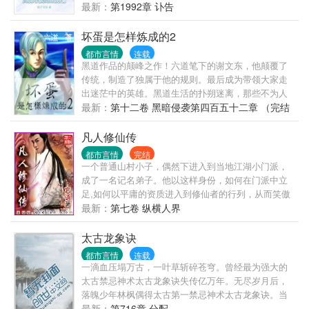
友却因为一场车祸意外身亡。陈凡抱憾终身。这一
最新：
第1992章 讣告
世，陈凡发誓绝不放手，要创造一个崭新的商业帝
国，给她最完美的爱情跟未来。“苏若初，这辈子我要
坏蛋是怎样炼成的2
牵着你的手，看尽星河灿烂，人间繁华！”
都市言情
连载
黑道作品的颠峰之作！六道笔下的谢文东，他颠覆了
传统，制造了独属于他的规则。最后成为带领大家走
出迷茫中的英雄。黑道生活的扑朔迷离，那些不为人
知的故事，让书友们为之沸腾。《坏蛋006年底您不得
最新：
第十二卷 黑暗侵袭第四百五十二章 （完结
不看的一部巨作！ 我非英雄，广目无双。 我本坏蛋，
篇）
无限嚣张！
凡人修仙传
都市言情
完结
一个普通山村小子，偶然下进入到当地江湖小门派，
成了一名记名弟子。他以这样身份，如何在门派中立
足,如何以平庸的资质进入到修仙者的行列，从而笑傲
三界之中！ 看凡人修仙传精彩书评集锦，请检索书
最新：
第七卷 纵横人界
号：{凡人凡语}
太古龙象诀
都市言情
连载
一滴血压塌万古，一叶草斩碎苍穹。曾经最为强大的
太古禁忌神术太古龙象诀失传亿万年。无尽岁月后，
落魄少年林枫偶得太古第一禁忌神术太古龙象诀。当
林枫从世界最北部一个偏远小城走出之后，一段传奇
最新：
第716章 分配