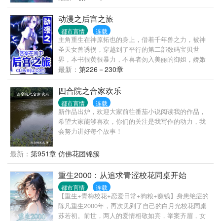
拥有无数粉丝的女明星！
动漫之后宫之旅
都市言情
连载
主角重生在神原拓也的身上，借着千年兽之力，被神
圣天女兽诱拐，穿越到了平行的第二部数码宝贝世
界，本书很黄很暴力，不喜者勿入美丽的御姐，娇嫩
的萝莉，还有诱人的人妻，加上柯南世界的所有美
最新：
第226－230章
女，配上最终幻想的蒂法，十八禁之中的 各色美女将
臣服在主角那强大的力量下。
四合院之合家欢乐
都市言情
连载
新作品出炉，欢迎大家前往番茄小说阅读我的作品，
希望大家能够喜欢，你们的关注是我写作的动力，我
会努力讲好每个故事！
最新：
第951章 仿佛花团锦簇
重生2000：从追求青涩校花同桌开始
都市言情
连载
【重生+青梅校花+恋爱日常+狗粮+赚钱】身患绝症的
陈凡重生2000年，再次见到了自己的白月光校花同桌
苏若初。前世，两人的爱情相敬如宾，举案齐眉，女