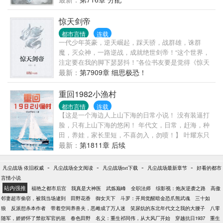
由此展开。这是一个强者如林，万族争锋的世界。问
苍茫大地，谁主沉浮。林枫凭借太古龙象诀，战天斗
惊天剑帝
地，横扫诸天强者，霸绝万界。
都市言情
连载
一代少年英豪，逆天崛起，踩天骄，战群雄，诛群
魔，灭众神，一路逆战，成就绝世剑帝！“这个世界，
注定要在我的脚下瑟瑟抖！”各位书友要是觉得《惊天
剑帝》还不错的话请不要忘记向您要是觉得《惊天剑
最新：
第7909章 细思极恐！
帝》还不错的话请不要忘记向您>
重回1982小渔村
都市言情
连载
【这是一个海边人上山下海的日常小说！ 没有装逼打
脸，只有上山下海的悠闲！ 年代文，日常，赶海，种
田，养娃，家长里短，不喜勿入，勿喷！】 叶耀东只
是睡不着觉，想着去甲板上吹吹风，尿个尿，没想到
最新：
第1811章 后续
掉海里回到了1982年。 还是那个熟悉的小渔村，只是
他已经不是年轻时候的他了。 混账了半辈子，这回他
-
-
-
-
凡尘战场 依旧权威
凡尘战场全文阅读
凡尘战场txt下载
凡尘战场最新章节
好看的都市
想好好来过的，只是怎么一个个都不相信呢…… 上辈
言情小说
子没出息，这辈子他也没什么大理想大志向，只想挽
站内强推
福艳之都市后宫
我真是大神医
武炼巅峰
全职法师
综影视：炮灰逆袭之路
高傲
回遗憾，跟老婆好好过日子，一家子平安喜乐就好。
邻妻超市偷窃，被我当场逮到
田野花香
御女天下
斗罗：开局觉醒暗金恐爪熊武魂
三十如
【说明一下，改笔名了，原来是叫“一杯冰柠檬水”，现
狼
反派想杀本作者
带着空间养兽夫，恶雌成了万人迷
笑尿炕的东北年代文之我的大腰子
八零
在改为“米饭的米”】
随军，娇娇怀了禁欲军官的崽
春色田野
名义：重生祁同伟，从大风厂开始
穿越抗日1937
重生