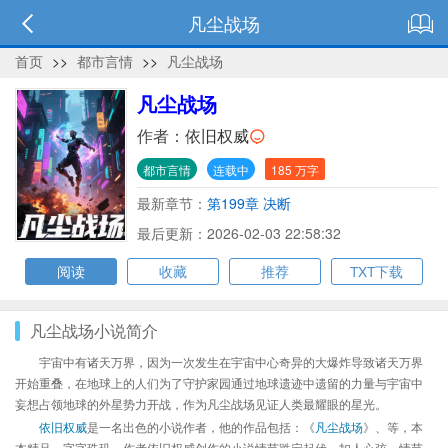
凡尘战场
首页
>>
都市言情
>>
凡尘战场
凡尘战场
作者：
依旧权威
都市言情
连载中
185 万字
最新章节：
第199章 决断
最后更新：2026-02-03 22:58:32
阅读
收藏
推荐
TXT下载
凡尘战场小说简介
宇宙中有诸天万界，因为一次发生在宇宙中心奇异的大爆炸导致诸天万界
开始重叠，在地球上的人们为了守护家园通过地球遗迹中遗留的力量与宇宙中
妄想占领地球的外星势力开战，作为凡尘战场见证人类最耀眼的星光。
依旧权威
是一名出色的小说作者，他的作品包括：《
凡尘战场
》、等，本
本精品，字字珠玑，作者依旧权威创作的小说情节跌宕起伏、扣人心弦，情节