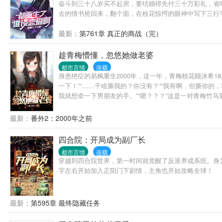
奋斗到三十八岁买不起房，要结婚得先付三十万彩礼，省
去的情书抢回来，翻个面，在校花惊愕的眼神中写下三行
最新：
第761章 真正的商战（完）
趁青梅懵懂，忽悠她做老婆
都市言情
连载
身患绝症的易枫重生2000年，这一年，青梅校花顾沐希1
一下！”“……干啥撕我的？你没有？”“我有啊，但撕你的，
我就想牵一下男朋友的手。”“嗯？？？”这是一对青梅竹
最新：
番外2：2000年之前
四合院：开局成为副厂长
都市言情
连载
穿越到四合院世界，第一时间就觉醒了反派养成系统。身
字左右开始加入正阳门下剧情，主角也开始攻略全球！
最新：
第595章 最终隐藏任务