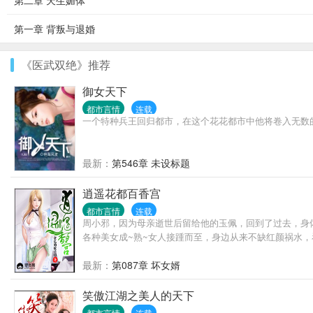
第二章 天生媚体
第一章 背叛与退婚
《医武双绝》推荐
御女天下
都市言情
连载
一个特种兵王回归都市，在这个花花都市中他将卷入无数
最新：
第546章 未设标题
逍遥花都百香宫
都市言情
连载
周小邪，因为母亲逝世后留给他的玉佩，回到了过去，身
各种美女成~熟~女人接踵而至，身边从来不缺红颜祸水
最新：
第087章 坏女婿
笑傲江湖之美人的天下
都市言情
连载