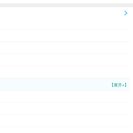
【展开+】