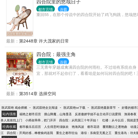
四合院里的悠哉日子
都市言情
连载
重回55，在那个传说中的四合院开始了鸡飞狗跳，悠哉
最新：
第2448章 许大茂家的日常
四合院：最强主角
都市言情
连载
三无青年穿越成禽满四合院的何雨柱。不过咱有系统在身
宜，那就对不起你们了，看看咱是如何玩转四合院的吧！
最新：
第3514章 选择空间
-
-
-
-
医武双绝 戏命师燃
医武双绝全文阅读
医武双绝txt下载
医武双绝最新章节
好看的都市
站内强推
福艳之都市后宫
搜山降魔，山海显圣
反差傲娇学姐不会主动开口说爱我
渔港春夜
兽人崽崽找上门
小师叔乖乖，把门开开
四合院：从民国三十年开始！
红楼：从今以后，我就是
经典收藏
都市极乐后后宫
人生得意时须纵欢
艳海风波
都市花语
覆雨翻云之逐艳曲
动漫
江
四合院：开局好感，棒梗偷鸡送我
重生之都市狂仙
港综：东南亚无冕之王
重生港岛：功夫