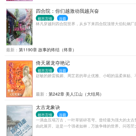
四合院：你们越激动我越兴奋
都市言情
连载
林凡穿越到四合院世界，从乡下来四合院顶替大伯轧钢厂
最新：
第1190章 故事的终结（终章）
倚天屠龙夺艳记
都市言情
连载
赵敏的娇蛮狐媚、周芷若的举止优雅、小昭的温柔体贴、
最新：
第242章 美人江山（大结局）
太古龙象诀
都市言情
连载
一滴血压塌万古，一叶草斩碎苍穹。曾经最为强大的太古
由此展开。这是一个强者如林，万族争锋的世界。问苍茫