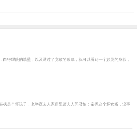
板，白得耀眼的墙壁，以及透过了宽敞的玻璃，就可以看到一个妙曼的身影，
：秦枫是个坏孩子，老半夜去人家房里萧夫人郭君怡：秦枫这个坏女婿，没事