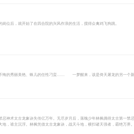
的岗位后，就开始了在四合院的兴风作浪的生活，搅得众禽鸡飞狗跳。
不悔的秀丽美艳、蛛儿的任性刁蛮…… 一梦醒来，该是倚天屠龙的另一个
禁忌神术太古龙象诀失传亿万年。无尽岁月后，落魄少年林枫偶得太古第一禁
大地，谁主沉浮。林枫凭借太古龙象诀，战天斗地，横扫诸天强者，霸绝万界