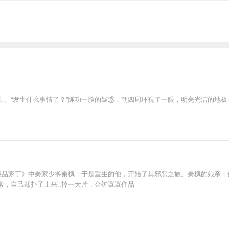
上。“发生什么事情了？”陈功一脸的疑惑，朝四周环视了一眼，明亮光洁的地
《极品家丁》中秦家少爷秦枫；于是重生的他，开始了其邪恶之旅。秦枫的娘亲
，自己却扑了上来..掉一大片，金钟罩罩住品