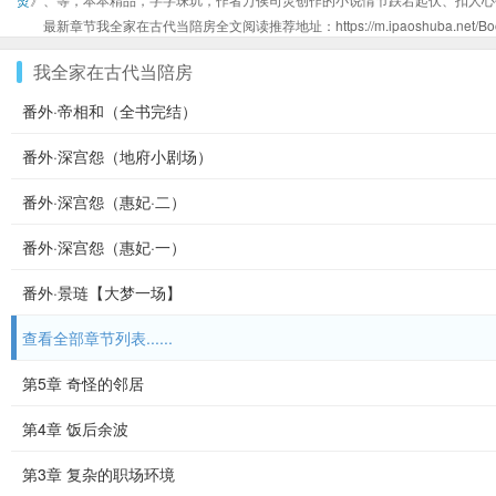
最新章节我全家在古代当陪房全文阅读推荐地址：https://m.ipaoshuba.net/Book
我全家在古代当陪房
番外·帝相和（全书完结）
番外·深宫怨（地府小剧场）
番外·深宫怨（惠妃·二）
番外·深宫怨（惠妃·一）
番外·景琏【大梦一场】
查看全部章节列表......
第5章 奇怪的邻居
第4章 饭后余波
第3章 复杂的职场环境