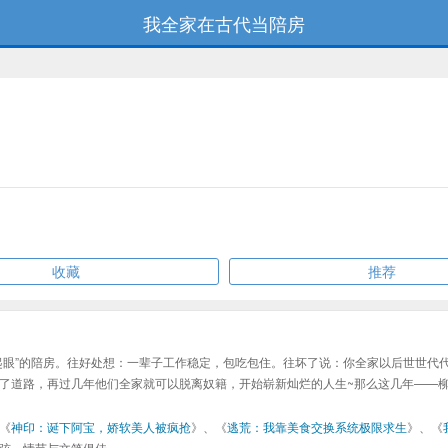
我全家在古代当陪房
收藏
推荐
眼”的陪房。往好处想：一辈子工作稳定，包吃包住。往坏了说：你全家以后世世代代都
了道路，再过几年他们全家就可以脱离奴籍，开始崭新灿烂的人生~那么这几年——柳闻
《
神印：诞下阿宝，娇软美人被疯抢
》、《
逃荒：我靠美食交换系统极限求生
》、《
弦，情节与文笔俱佳。