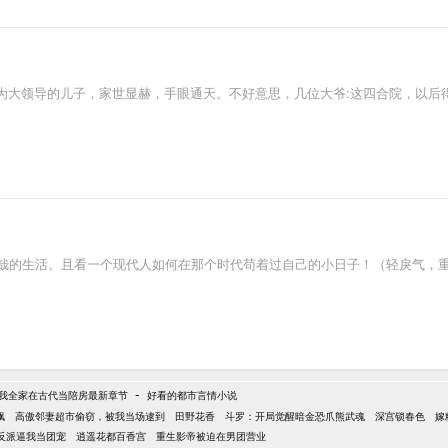
为大领导的儿子，家世显赫，手眼通天。不好意思，几位大爷:这四合院，以后
悠哉的生活。且看一个现代人如何在那个时代苟着过自己的小日子！（轻戾气，
-
我全家在古代当陪房最新章节
好看的都市言情小说
飙
高傲邻妻超市偷窃，被我当场逮到
田野花香
斗罗：开局觉醒暗金恐爪熊武魂
深宫锁春色
嫁
反派逼我当团宠
逍遥花都百香宫
重生影帝被迫在男团营业