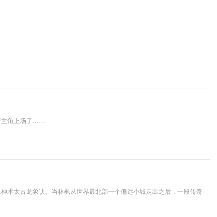
新主角上场了……
忌神术太古龙象诀。当林枫从世界最北部一个偏远小城走出之后，一段传奇
。