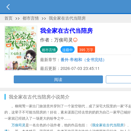
首页
>>
都市言情
>>
我全家在古代当陪房
我全家在古代当陪房
作者：
万俟司灵
都市言情
连载中
395 万字
最新章节：
番外·帝相和（全书完结）
最后更新：2026-07-03 23:45:11
阅读
我全家在古代当陪房小说简介
。柳闻莺一家出门旅游意外穿到了一个架空朝代，成了深宅大院里的一家“不起
的，这辈子不可能当陪房的！好在，素未谋面已经去世的奶奶为自己一家早已铺好
一家就已经踏入了一场更大的纷争之中……
万俟司灵
是一名出色的小说作者，他的作品包括：《
我全家在古代当陪房
》、
烫
》、等，本本精品，字字珠玑，作者万俟司灵创作的小说情节跌宕起伏、扣人心