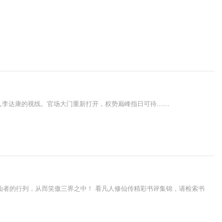
人李达康的视线。官场大门重新打开，权势巅峰指日可待……
仙者的行列，从而笑傲三界之中！ 看凡人修仙传精彩书评集锦，请检索书