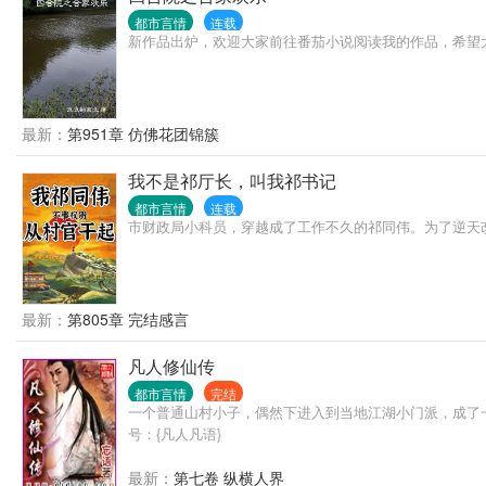
都市言情
连载
新作品出炉，欢迎大家前往番茄小说阅读我的作品，希望
最新：
第951章 仿佛花团锦簇
我不是祁厅长，叫我祁书记
都市言情
连载
市财政局小科员，穿越成了工作不久的祁同伟。为了逆天
最新：
第805章 完结感言
凡人修仙传
都市言情
完结
一个普通山村小子，偶然下进入到当地江湖小门派，成了
号：{凡人凡语}
最新：
第七卷 纵横人界