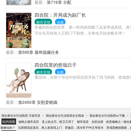
最新：
第716章 分配
四合院：开局成为副厂长
都市言情
连载
穿越到四合院世界，第一时间就觉醒了反派养成系统。身
字左右开始加入正阳门下剧情，主角也开始攻略全球！
最新：
第595章 最终隐藏任务
四合院里的悠哉日子
都市言情
连载
重回55，在那个传说中的四合院开始了鸡飞狗跳，悠哉
最新：
第2450章 安慰娄晓娥
-
-
-
我全家在古代当陪房 万俟司灵
我全家在古代当陪房全文阅读
我全家在古代当陪房txt下载
站内强推
福艳之都市后宫
圣上轻点罚，暗卫又哭了
都市花语
全职法师
权贵巅峰之一路狂
能修仙的？
玩弄阴湿反派后，兽人崽崽找上门
穿越后，清冷世子PK王爷前夫
穿成恶雌想跑路，