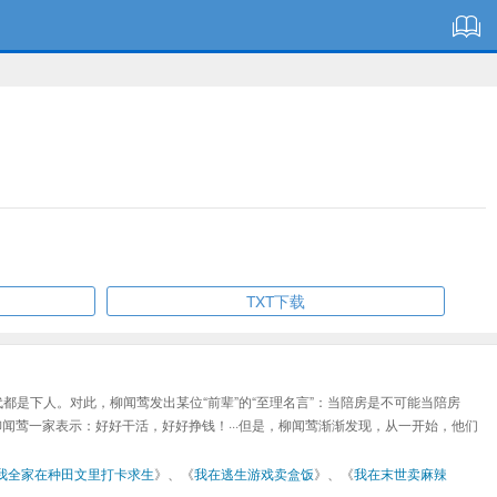
TXT下载
是下人。对此，柳闻莺发出某位“前辈”的“至理名言”：当陪房是不可能当陪房
莺一家表示：好好干活，好好挣钱！···但是，柳闻莺渐渐发现，从一开始，他们
我全家在种田文里打卡求生
》、《
我在逃生游戏卖盒饭
》、《
我在末世卖麻辣