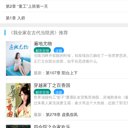
第2章 “童工”上班第一天
第1章 入府
《我全家在古代当陪房》推荐
遍地尤物
都市言情
连载
当陈功睁开双眼的时候，却发现自己躺在了一张席梦思床
正伫立在阳台前面，似乎在思虑着什么。
最新：
第107章 阳台上下
穿越家丁之百香国
都市言情
连载
世界顶级特工“影子”遭遇队友背叛而身陨，灵魂附身在
过来看人家洗澡萧玉霜：秦大哥这个大色狼，赶跑了郭无常
最新：
第278章 虚凰假凤
四合院之合家欢乐