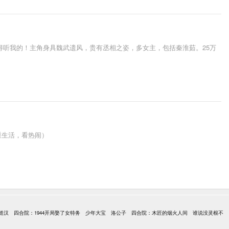
得听我的！主角身具魏武遗风，贵有丞相之姿，多女主，包括秦淮茹。25万
重生活，看热闹）
糙汉
四合院：1944开局娶了女特务
少年大宝
洛公子
四合院：木匠的烟火人间
谁说没灵根不