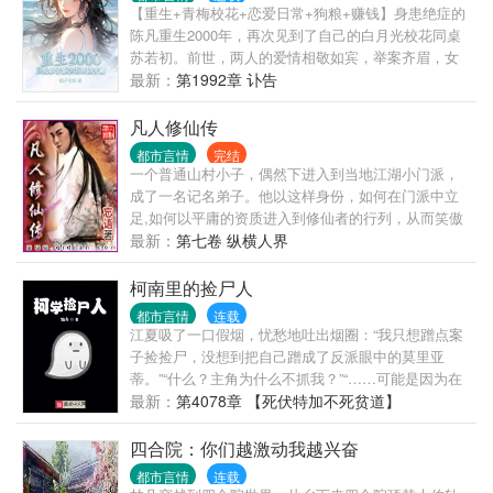
【重生+青梅校花+恋爱日常+狗粮+赚钱】身患绝症的
陈凡重生2000年，再次见到了自己的白月光校花同桌
苏若初。前世，两人的爱情相敬如宾，举案齐眉，女
友却因为一场车祸意外身亡。陈凡抱憾终身。这一
最新：
第1992章 讣告
世，陈凡发誓绝不放手，要创造一个崭新的商业帝
国，给她最完美的爱情跟未来。“苏若初，这辈子我要
凡人修仙传
牵着你的手，看尽星河灿烂，人间繁华！”
都市言情
完结
一个普通山村小子，偶然下进入到当地江湖小门派，
成了一名记名弟子。他以这样身份，如何在门派中立
足,如何以平庸的资质进入到修仙者的行列，从而笑傲
三界之中！ 看凡人修仙传精彩书评集锦，请检索书
最新：
第七卷 纵横人界
号：{凡人凡语}
柯南里的捡尸人
都市言情
连载
江夏吸了一口假烟，忧愁地吐出烟圈：“我只想蹭点案
子捡捡尸，没想到把自己蹭成了反派眼中的莫里亚
蒂。”“什么？主角为什么不抓我？”“……可能是因为在
他们眼里，我是当代的高中生版福尔摩
最新：
第4078章 【死伏特加不死贫道】
斯。”——————对主角的采访：问您成为黑衣组织
王牌鲨手的秘诀是？江夏：“带上柯南去目标家里转一
四合院：你们越激动我越兴奋
圈。”问您屡次追回被基德盗走的宝物的秘诀是？江
都市言情
连载
夏：“他同伙是我马甲。”——————对柯学世界侦探