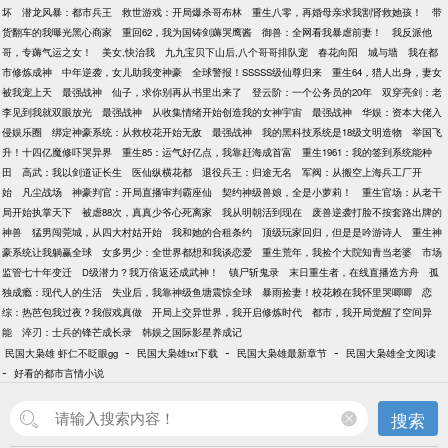
坏
潜龙风暴：都市兵王
救世游戏：开局爆杀哥布林
重生八零，再婚母亲求我割肾救她孩！
带
货翻车的我曝光黑心商家
重回62，我为国铸剑薅哭鹰酱
御兽：全网看我暴虐前妻！
我反派他
哥，专薅气运之女！
美女,快治我
九九宝贝下山后,八个哥哥排队宠
春花向阳
城与墙
我在都
市修炼成神
中年逆袭，女儿助我变神豪
全球警报！SSSSS级仙尊归来
重生64，猎人出身，妻女
被我宠上天
最强战神
仙子，求你别再从书里出来了
登云阶：一个公务员的20年
双穿亮剑：老
李见到我就双眼放光
最强战神
从收集情绪开始创造我的女神宇宙
最强战神
华娱：资本大佬入
侵娱乐圈
绑定神豪系统：从救校花开始无敌
最强战神
我的黑科技系统是18级文明造物
举国飞
升！十四亿魔修吓哭异界
重生85：运气好亿点，我靠赶海成首富
重生1961：我的签到系统能种
田
高武：我以剑道证长生
医仙纵横花都
退役兵王：归途无名
军阀：从搬空上海兵工厂开
始
凡尘战场
神豪判官：开局直播审判霸座仙
契约神级兽娘，全是小萝莉！
重生官场：从老干
局开始执掌天下
被虐88次，真真少爷心死离家
我从明朝活到现在
废兽逆袭打脸不按套路出牌的
神兽
猛男闯莞城，从四大村姑开始
我和她的合租条约
顶级玩家回归，但是是吟游诗人
重生神
豪系统让我躺赢全球
女多男少：全世界都想和我谈恋爱
重生荒年，我捡个大院知青当老婆
市场
监管七十年变迁
D级潜力？我万倍返还成武神！
镇尸斩鬼录
末日重生者，在线直播造方舟
孤
独成瘾：现代人的生活
失业后，我靠神级鱼塘震惊全球
暴雨捡妻！校花赖在我怀里哭唧唧
恋
综：热芭包我过夜？我假戏真做
开局上交异世界，我开启修炼时代
都市，我开局觉醒了空间异
能
淬刃：士兵的锋芒成长录
韩娱之国际影星养成记
-
-
-
民国大枭雄 虾仁不眨眼gg
民国大枭雄txt下载
民国大枭雄最新章节
民国大枭雄全文阅读
-
好看的都市言情小说
搜索