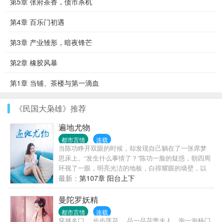
第5章 张府茶香，债市杀机
第4章 百乐门初遇
第3章 产业雏形，暗夜锋芒
第2章 橡胶风暴
第1章 当铺、茶楼与第一滴血
《民国大枭雄》推荐
遍地尤物
都市言情
连载
当陈功睁开双眼的时候，却发现自己躺在了一张席梦
思床上。“发生什么事情了？”陈功一脸的疑惑，朝四周
环视了一眼，明亮光洁的地板，白得耀眼的墙壁，以
及透过了宽敞的玻璃，就可以看到一个妙曼的身影，
最新：
第107章 阳台上下
正伫立在阳台前面，似乎在思虑着什么。
曼陀罗妖精
都市言情
连载
穿越名门。 步步莲花。 品一品花蕾夫人，泡一泡杨门