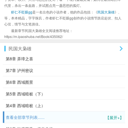
代里，杀出一条血路，并试图点亮一盏思想的孤灯。
虾仁不眨眼gg
是一名出色的小说作者，他的作品包括：《
民国大枭雄
》、
等，本本精品，字字珠玑，作者虾仁不眨眼gg创作的小说情节跌宕起伏、扣人
心弦，情节与文笔俱佳。
最新章节民国大枭雄全文阅读推荐地址：
https://m.ipaoshuba.net/Book/435062/
民国大枭雄
第8章 弄璋之喜
第7章 泸州密议
第6章 西域图景
第5章 西域暗桩（下）
第4章 西域暗桩（上）
查看全部章节列表......
【展开+】