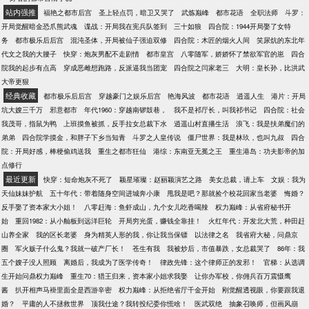
站内强推
福艳之都市后宫
圣上轻点罚，暗卫又哭了
武炼巅峰
都市花语
全职法师
斗罗：
开局觉醒暗金恐爪熊武魂
谍战：开局我在宪兵队签到
三十如狼
四合院：1944开局娶了女特
务
都市极乐后后宫
混沌圣体，开局被仙子强迫双修
四合院：木匠的烟火人间
笑尿炕的东北年
代文之我的大腰子
快穿：炮灰男配不走剧情
都市皇宫
八零随军，娇娇怀了禁欲军官的崽
四合
院我的起步有点高
穿成恶雌想跑路，反派逼我当团宠
四合院之闫家老三
大明：皇长孙，比洪武
大帝更狠
经典收藏
都市极乐后后宫
穿越豪门之娱乐后宫
艳海风波
都市花语
逍遥人生
港片：开局
坑大嫂三千万
邪意都市
年代1960：穿越南锣鼓巷，
我不是祁厅长，叫我祁书记
四合院：社会
我茂哥，指鼠为鸭
上班摸鱼被抓，反手拉女总裁下水
逍遥山村直播生活
浪飞：我是扶弟魔们的
弟弟
四合院学摸金，和胖子下乡当知青
斗罗之人皇传说
僵尸世界：我是林玖，也叫九叔
四合
院：开局好感，棒梗偷鸡送我
重生之都市狂仙
港综：东南亚无冕之王
重生港岛：功夫影帝的加
点修行
最近更新
快穿：短命炮灰不死了
颖星璀璨：赵丽颖演艺之路
美女总裁，请上车
文娱：我为
天仙妹妹护航
五十年代：带着随身空间进城奔小康
甩我是吧？那就捡个校花回家当老婆
悔婚？
反手娶了资本家大小姐！
八零赶海：鱼虾成山，九个女儿吃香喝辣
权力巅峰：从省府秘书开
始
重回1982：从小舢板到远洋巨轮
开局穷光蛋，赚钱全靠挂！
火红年代：开发北大荒，种田赶
山养全家
我的区长老婆
身为精英人形的我，你让我当保镖
以法律之名
我省府大秘，问鼎京
圈
军火贩子什么鬼？我就一破产厂长！
苍生有我
我被炒后，市值暴跌，女总裁哭了
86年：我
五个嫂子没人照顾
离婚后，我成为了医学传奇！
律政先锋：这个律师正的发邪！
官梯：从选调
生开始问鼎权力巅峰
重生70：猎王归来，资本家小姐求我娶
让你办军校，你佣兵百万震慑鹰
酱
扒开相声马褂里面全是西游辛密
权力巅峰：从拒绝省厅千金开始
刚觉醒透视眼，你要跟我退
婚？
平庸的人不拯救世界
顶我仕途？我转投纪委你慌啥！
医武双绝
抽象召唤师，但画风崩