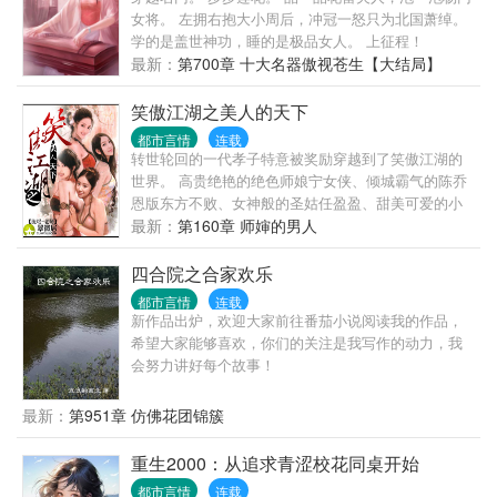
女将。 左拥右抱大小周后，冲冠一怒只为北国萧绰。
学的是盖世神功，睡的是极品女人。 上征程！
最新：
第700章 十大名器傲视苍生【大结局】
笑傲江湖之美人的天下
都市言情
连载
转世轮回的一代孝子特意被奖励穿越到了笑傲江湖的
世界。 高贵绝艳的绝色师娘宁女侠、倾城霸气的陈乔
恩版东方不败、女神般的圣姑任盈盈、甜美可爱的小
师妹、秀气娇羞的仪琳、王菲版的绝色师太、美人多
最新：
第160章 师婶的男人
多、笑傲整个江湖。 女女全收无雷无郁闷，笑看屌丝
令狐冲如何翻身收尽天下美人，组建庞大的后宫王
四合院之合家欢乐
朝。征战天下，武林至尊，后宫群芳，亲2013你穿越
都市言情
连载
了吗？
新作品出炉，欢迎大家前往番茄小说阅读我的作品，
希望大家能够喜欢，你们的关注是我写作的动力，我
会努力讲好每个故事！
最新：
第951章 仿佛花团锦簇
重生2000：从追求青涩校花同桌开始
都市言情
连载