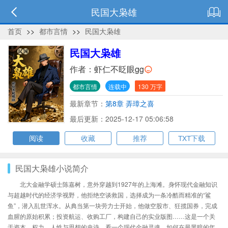
民国大枭雄
首页
>>
都市言情
>>
民国大枭雄
民国大枭雄
作者：
虾仁不眨眼gg
都市言情
连载中
130 万字
最新章节：
第8章 弄璋之喜
最后更新：2025-12-17 05:06:58
阅读
收藏
推荐
TXT下载
民国大枭雄小说简介
北大金融学硕士陈嘉树，意外穿越到1927年的上海滩。身怀现代金融知识
与超越时代的经济学视野，他拒绝空谈救国，选择成为一条冷酷而精准的“鲨
鱼”，潜入乱世浑水。从典当第一块劳力士开始，他做空股市、狂揽国券，完成
血腥的原始积累；投资航运、收购工厂，构建自己的实业版图……这是一个关
于资本、权力、人性与思想的史诗，看一个现代金融灵魂，如何在最黑暗的年